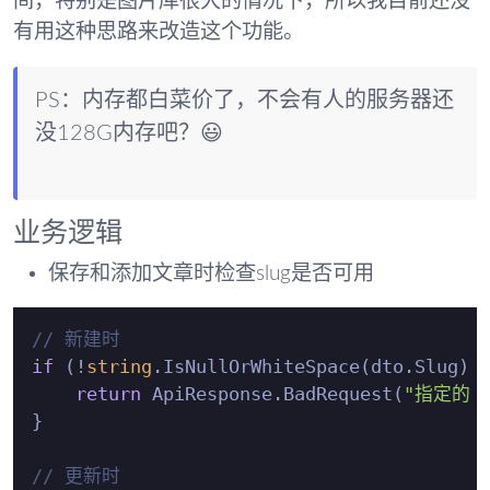
间，特别是图片库很大的情况下，所以我目前还没
有用这种思路来改造这个功能。
PS：内存都白菜价了，不会有人的服务器还
没128G内存吧？😃
业务逻辑
保存和添加文章时检查slug是否可用
// 新建时
if
 (!
string
.IsNullOrWhiteSpace(dto.Slug) &
return
 ApiResponse.BadRequest(
"指定的 
}

// 更新时