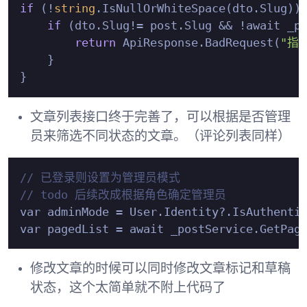
if
 (!
string
.IsNullOrWhiteSpace(dto.Slug)) 
if
 (dto.Slug!= post.Slug && !await _po
return
 ApiResponse.BadRequest(
"指
    }

文章列表接口终于完善了，可以根据是否管理
员来筛选不同状态的文章。（评论列表同样）
// 已登录则设置为管理员模式
// todo 后续改成根据角色确定管理员
var adminMode = User.Identity?.IsAuthenti
修改文章的时候可以同时修改文章标记和草稿
状态，这个太简单就不附上代码了