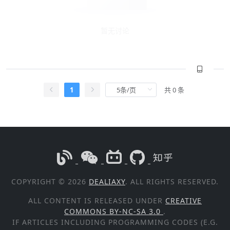
暂无讨论
1
共 0 条
COPYRIGHT © 2026
DEALIAXY
. ALL RIGHTS RESERVED.
ALL CONTENT IS RELEASED UNDER
CREATIVE
COMMONS BY-NC-SA 3.0
.
IF ARTICLES INCLUDING PROGRAMMING CODES (E.G.