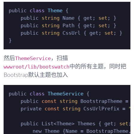
public 
class
Theme
 {
    public 
string
 Name { get; 
set
; }

    public 
string
 Path { get; 
set
; }

    public 
string
 CssUrl { get; 
set
; }

ThemeService
然后
，扫描
wwwroot/lib/bootswatch
中的所有主题，同时把
Bootstrap默认主题也加入
public 
class
ThemeService
 {
    public 
const
string
 BootstrapTheme = 
    private 
const
string
 CssUrlPrefix = 
"
    public List<Theme> Themes { get; 
set
; 
        new Theme {Name = BootstrapTheme,