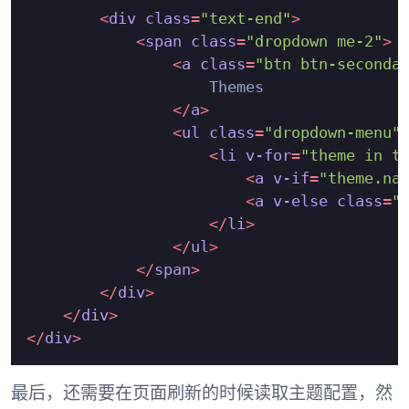
<
div
class
=
"text-end"
>
<
span
class
=
"dropdown me-2"
>
<
a
class
=
"btn btn-seconda
                    Themes

</
a
>
<
ul
class
=
"dropdown-menu"
<
li
v-for
=
"theme in t
<
a
v-if
=
"theme.na
<
a
v-else
class
=
"
</
li
>
</
ul
>
</
span
>
</
div
>
</
div
>
</
div
>
最后，还需要在页面刷新的时候读取主题配置，然