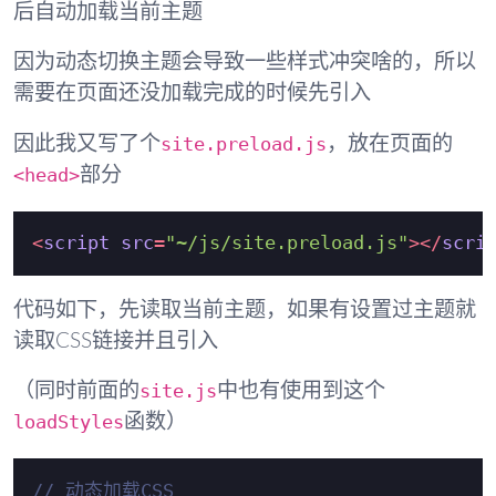
后自动加载当前主题
因为动态切换主题会导致一些样式冲突啥的，所以
需要在页面还没加载完成的时候先引入
site.preload.js
因此我又写了个
，放在页面的
<head>
部分
<
script
src
=
"~/js/site.preload.js"
>
</
scri
代码如下，先读取当前主题，如果有设置过主题就
读取CSS链接并且引入
site.js
（同时前面的
中也有使用到这个
loadStyles
函数）
// 动态加载CSS