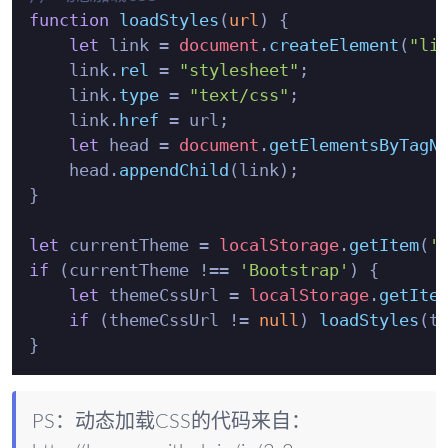
function
loadStyles
(
url
) {

let
 link = 
document
.
createElement
(
"li
    link.
rel
 = 
"stylesheet"
;

    link.
type
 = 
"text/css"
;

    link.
href
 = url;

let
 head = 
document
.
getElementsByTagN
    head.
appendChild
(link);

}

let
 currentTheme = 
localStorage
.
getItem
(
'
if
 (currentTheme !== 
'Bootstrap'
) {

let
 themeCssUrl = 
localStorage
.
getIte
if
 (themeCssUrl != 
null
) 
loadStyles
(th
PS：动态加载CSS的代码来自：