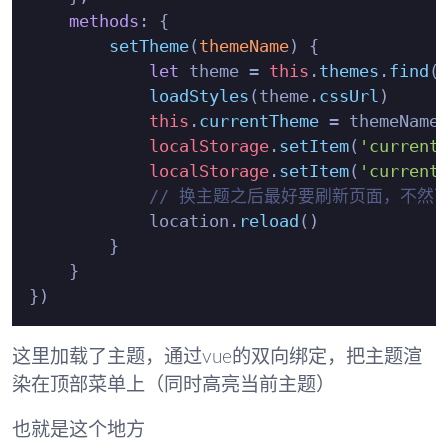
methods
: {

setTheme
(
themeName
) {

let
 theme = 
this
.
themes
.
find
(
loadStyles
(theme.
cssUrl
)

this
.
currentTheme
 = themeName

localStorage
.
setItem
(
'current
localStorage
.
setItem
(
'current
// 换主题之后最好要刷新页面，不然
            location.
reload
()

        }

    }

这里加载了主题，通过vue的双向绑定，把主题渲
染在顶部菜单上（同时高亮当前主题）
也就是这个地方