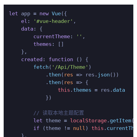
let
 app = 
new
Vue
({

el
: 
'#vue-header'
,

data
: {

currentTheme
: 
''
,

themes
: []

    },

created
: 
function
 (
) {

fetch
(
'/Api/Theme'
)

            .
then
(
res
 =>
 res.
json
())

            .
then
(
res
 =>
 {

this
.
themes
 = res.
data
            })

// 读取本地主题配置
let
 theme = 
localStorage
.
getItem
(
if
 (theme != 
null
) 
this
.
currentTh
    },
