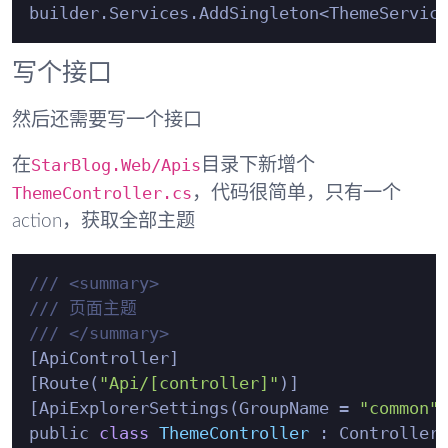
写个接口
然后还需要写一个接口
StarBlog.Web/Apis
在
目录下新增个
ThemeController.cs
，代码很简单，只有一个
action，获取全部主题
/// <summary>
/// 页面主题
/// </summary>
[ApiController]

[Route(
"Api/[controller]"
)]

[ApiExplorerSettings(GroupName = 
"common"
)
public 
class
ThemeController
 :
 ControllerB