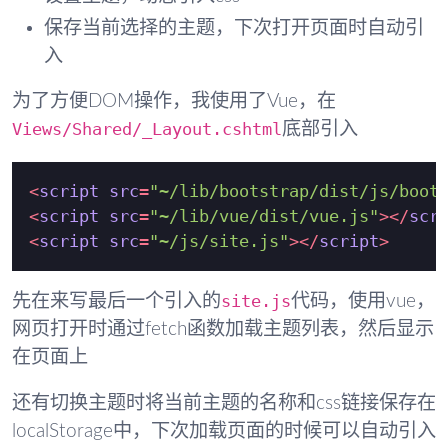
保存当前选择的主题，下次打开页面时自动引
入
为了方便DOM操作，我使用了Vue，在
Views/Shared/_Layout.cshtml
底部引入
<
script
src
=
"~/lib/bootstrap/dist/js/boot
<
script
src
=
"~/lib/vue/dist/vue.js"
>
</
scr
<
script
src
=
"~/js/site.js"
>
</
script
>
site.js
先在来写最后一个引入的
代码，使用vue，
网页打开时通过fetch函数加载主题列表，然后显示
在页面上
还有切换主题时将当前主题的名称和css链接保存在
localStorage中，下次加载页面的时候可以自动引入