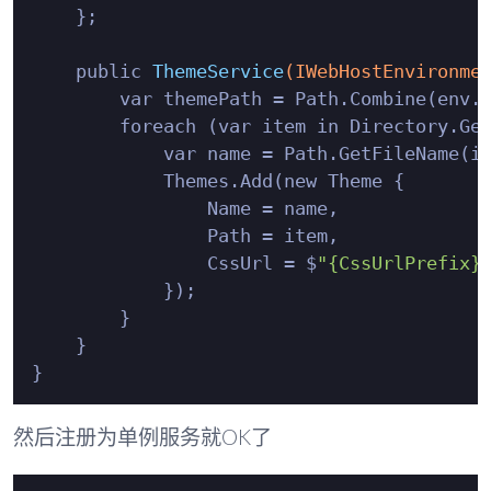
    };

    public 
ThemeService
(IWebHostEnvironme
        var themePath = Path.Combine(env.
        foreach (var item in Directory.Get
            var name = Path.GetFileName(it
            Themes.Add(new Theme {

                Name = name,

                Path = item,

                CssUrl = $
"{CssUrlPrefix}
            });

        }

    }

然后注册为单例服务就OK了