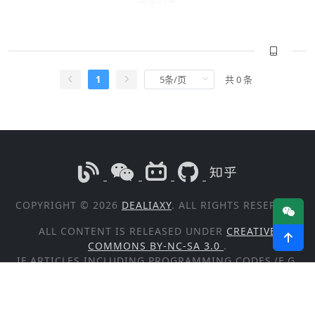
1
共 0 条
COPYRIGHT © 2026
DEALIAXY
. ALL RIGHTS RESERVED.
ALL CONTENT IS RELEASED UNDER
CREATIVE
COMMONS BY-NC-SA 3.0
.
IF ARTICLES INCLUDING PROGRAMMING CODES (E.G.
JAVA, PYTHON, C#, GO) ARE EXCEPTIONS, WHICH ARE
RELEASED UNDER
GPL V3
.