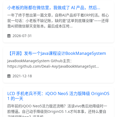
小老板的账都在微信里，我做成了 AI 产品，然后…
一年了终于憋出第一篇文章，自称AI产品却干着ERP的活。核心
就一句话：小老板不缺记账，缺的是“这单到底赚没赚”——还得
靠AI把微信聊天变账本。最后成本压垮...
2026-07-31
【开源】发布一个Java课程设计BookManageSystem
JavaBookManageSystem Github主页：
https://github.com/Deali-Axy/JavaBookManageSyst...
2021-12-18
LCD 手机老兵不死：iQOO Neo5 活力版降级 OriginOS
1 的一天
四年前的iQOO Neo5活力版还流畅？活该vivo售后劝降级时一
脸懵逼。自己动手降级到OriginOS 1.x才叫本事，还特么要自
己找旧版App？这手机...