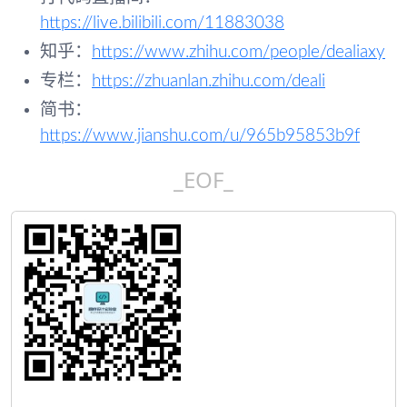
https://live.bilibili.com/11883038
知乎：
https://www.zhihu.com/people/dealiaxy
专栏：
https://zhuanlan.zhihu.com/deali
简书：
https://www.jianshu.com/u/965b95853b9f
_EOF_