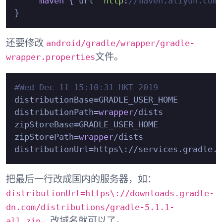
maven
 { url 
'http
:
//maven.aliyun.com
android/gradle/wrapper/gradle-
还要修改
wrapper.properties
文件。
#Wed Dec 11 15:10:31 HKT 2019
distributionBase=GRADLE_USER_HOME

distributionPath=
wrapper
/dists

zipStoreBase=GRADLE_USER_HOME

zipStorePath=
wrapper
/dists

distributionUrl=https\://services.gradle.
把最后一行改成国内的服务器，如：
distributionUrl=https\://downloads.gradle-
dn.com/distributions/gradle-5.1.1-
all.zip
，改域名就可以了。