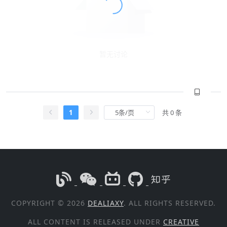
暂无讨论
1
共 0 条
COPYRIGHT © 2026
DEALIAXY
. ALL RIGHTS RESERVED.
ALL CONTENT IS RELEASED UNDER
CREATIVE