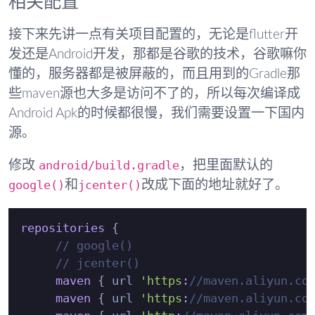
相关配置
接下来先讲一点有关项目配置的，无论是flutter开
发还是Android开发，那都是谷歌的技术，谷歌嘛你
懂的，服务器都是被屏蔽的，而且用到的Gradle那
些maven源也大多是访问不了的，所以每次编译成
Android Apk的时候都很慢，我们需要设置一下国内
源。
android/build.gradle
修改
，把里面默认的
google()
jcenter()
和
改成下面的地址就好了。
repositories
 {

// google()
// jcenter()
maven
 { url 
'https
:
//maven.aliyun.co
maven
 { url 
'https
:
//maven.aliyun.co