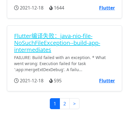
2021-12-18
1644
Flutter
Flutter编译失败：java-nio-file-
NoSuchFileException--build-app-
intermediates
FAILURE: Build failed with an exception. * What
went wrong: Execution failed for task
':app:mergeExtDexDebug'. A failu...
2021-12-18
595
Flutter
1
2
>