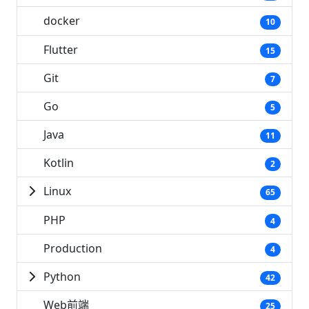
docker
10
Flutter
15
Git
7
Go
5
Java
11
Kotlin
2
Linux
65
PHP
4
Production
4
Python
42
Web前端
25