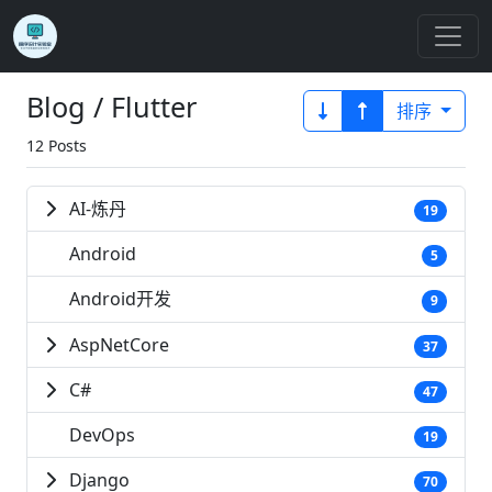
Blog / Flutter
排序
12 Posts
AI-炼丹
19
Android
5
Android开发
9
AspNetCore
37
C#
47
DevOps
19
Django
70