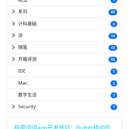
7
系列
89
计科基础
8
评
14
随笔
43
开箱评测
86
IDE
5
Mac
3
数字生活
3
Security
7
极简诗词app开发背后：Flutter移动应