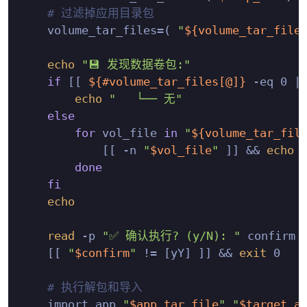
# 过滤掉应用目录包
    volume_tar_files=( 
"
${volume_tar_file
echo
"💾 发现数据卷包:"
if
 [[ 
${#volume_tar_files[@]}
 -eq 0 |
echo
"   └── 无"
else
for
 vol_file 
in
"
${volume_tar_fil
            [[ -n 
"
$vol_file
"
 ]] && 
echo
done
fi
echo
read
 -p 
"✅ 确认执行? (y/N): "
 confirm

    [[ 
"
$confirm
"
 != [yY] ]] && 
exit
 0

# 执行解包和导入
    import_app 
"
$app_tar_file
"
"
$target_a