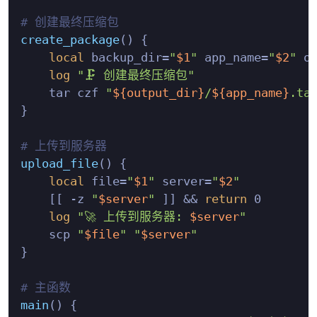
# 创建最终压缩包
create_package
() {

local
 backup_dir=
"
$1
"
 app_name=
"
$2
"
 o
log
"🗜️ 创建最终压缩包"
    tar czf 
"
${output_dir}
/
${app_name}
.ta
}

# 上传到服务器
upload_file
() {

local
 file=
"
$1
"
 server=
"
$2
"
    [[ -z 
"
$server
"
 ]] && 
return
 0

log
"🚀 上传到服务器: 
$server
"
    scp 
"
$file
"
"
$server
"
}

# 主函数
main
() {
