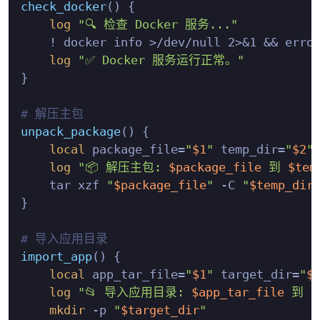
check_docker
() {

log
"🔍 检查 Docker 服务..."
    ! docker info >/dev/null 2>&1 && erro
log
"✅ Docker 服务运行正常。"
}

# 解压主包
unpack_package
() {

local
 package_file=
"
$1
"
 temp_dir=
"
$2
"
log
"📦 解压主包: 
$package_file
 到 
$tem
    tar xzf 
"
$package_file
"
 -C 
"
$temp_dir
}

# 导入应用目录
import_app
() {

local
 app_tar_file=
"
$1
"
 target_dir=
"
$
log
"📂 导入应用目录: 
$app_tar_file
 到 
$
mkdir
 -p 
"
$target_dir
"