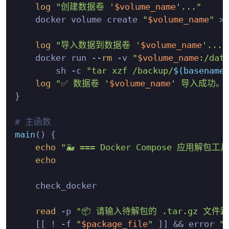
log
"创建数据卷 '
$volume_name
'..."
    docker volume create 
"
$volume_name
"
 >/
log
"导入数据到数据卷 '
$volume_name
'..."
    docker run --
rm
 -v 
"
$volume_name
:/dat
        sh -c 
"tar xzf /backup/
$(basename
log
"✅ 数据卷 '
$volume_name
' 导入成功。
}

# 主函数
main
() {

echo
"🐳 === Docker Compose 应用解包工具 
echo
    check_docker

read
 -p 
"📦 请输入待解包的 .tar.gz 文件路
    [[ ! -f 
"
$package_file
"
 ]] && error 
"