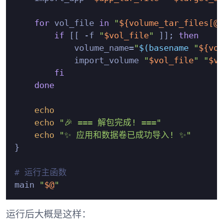
for
 vol_file 
in
"
${volume_tar_files[@
if
 [[ -f 
"
$vol_file
"
 ]]; 
then
            volume_name=
"
$(basename 
"
${vo
            import_volume 
"
$vol_file
"
"
$v
fi
done
echo
echo
"🎉 === 解包完成! ==="
echo
"✨ 应用和数据卷已成功导入! ✨"
}

# 运行主函数
main 
"
$@
"
运行后大概是这样：