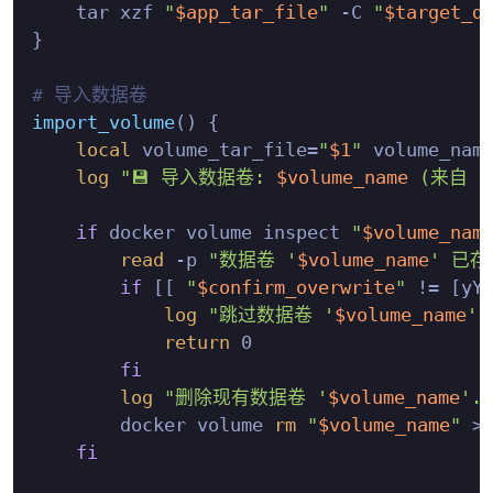
    tar xzf 
"
$app_tar_file
"
 -C 
"
$target_d
}

# 导入数据卷
import_volume
() {

local
 volume_tar_file=
"
$1
"
 volume_nam
log
"💾 导入数据卷: 
$volume_name
 (来自 
$
if
 docker volume inspect 
"
$volume_nam
read
 -p 
"数据卷 '
$volume_name
' 已存
if
 [[ 
"
$confirm_overwrite
"
 != [yY
log
"跳过数据卷 '
$volume_name
'
return
 0

fi
log
"删除现有数据卷 '
$volume_name
'..
        docker volume 
rm
"
$volume_name
"
 >/
fi