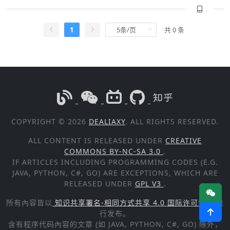
1
共 0 条
COPYRIGHT © 2026
DEALIAXY
. ALL RIGHTS RESERVED.
ALL CONTENT IS RELEASED UNDER
CREATIVE
COMMONS BY-NC-SA 3.0
.
IF ARTICLES INCLUDING PROGRAMMING CODES (E.G.
JAVA, PYTHON, C#, GO) ARE EXCEPTIONS, WHICH ARE
RELEASED UNDER
GPL V3
.
所有內容皆以
知识共享署名-相同方式共享 4.0 国际许可协议
进
行发布。
含有程序代码內容的文章 (如 JAVA, PYTHON, C#, GO) 除外，