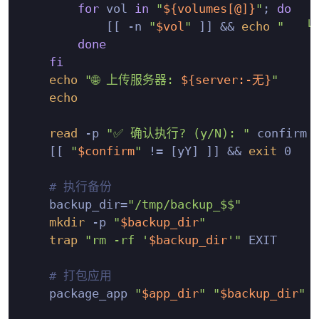
for
 vol 
in
"
${volumes[@]}
"
; 
do
            [[ -n 
"
$vol
"
 ]] && 
echo
"   └
done
fi
echo
"🌐 上传服务器: 
${server:-无}
"
echo
read
 -p 
"✅ 确认执行? (y/N): "
 confirm

    [[ 
"
$confirm
"
 != [yY] ]] && 
exit
 0

# 执行备份
    backup_dir=
"/tmp/backup_$$"
mkdir
 -p 
"
$backup_dir
"
trap
"rm -rf '
$backup_dir
'"
 EXIT

# 打包应用
    package_app 
"
$app_dir
"
"
$backup_dir
"