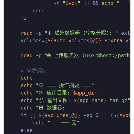
            [[ -n 
"
$vol
"
 ]] && 
echo
"   └
done
fi
read
 -p 
"➕ 额外数据卷 (空格分隔): "
 extr
    volumes=(
${auto_volumes[@]}
$extra_vo
read
 -p 
"🌐 上传服务器 (user@host:/path)
# 显示摘要
echo
echo
"📋 === 操作摘要 ==="
echo
"📂 应用目录: 
$app_dir
"
echo
"📦 输出文件: 
${app_name}
.tar.gz"
echo
"💾 数据卷:"
if
 [[ 
${#volumes[@]}
 -eq 0 || (
${#vol
echo
"   └── 无"
else