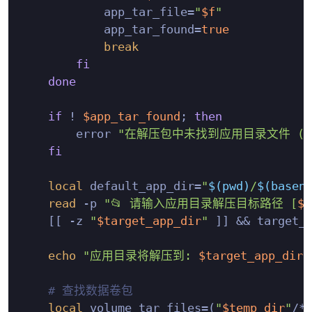
            app_tar_file=
"
$f
"
            app_tar_found=
true
break
fi
done
if
 ! 
$app_tar_found
; 
then
        error 
"在解压包中未找到应用目录文件 (*_ap
fi
local
 default_app_dir=
"
$(pwd)
/
$(basen
read
 -p 
"📂 请输入应用目录解压目标路径 [
$d
    [[ -z 
"
$target_app_dir
"
 ]] && target_
echo
"应用目录将解压到: 
$target_app_dir
"
# 查找数据卷包
local
 volume_tar_files=(
"
$temp_dir
"
/*.