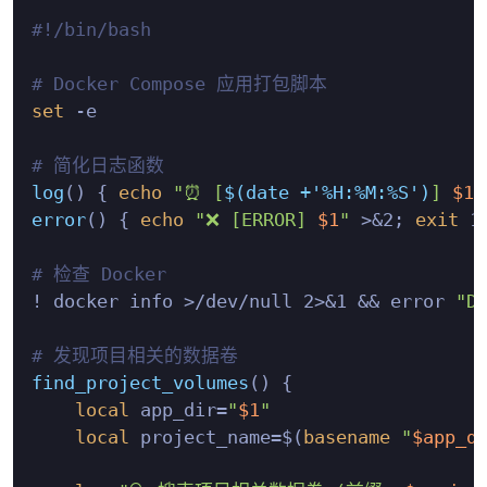
#!/bin/bash
# Docker Compose 应用打包脚本
set
 -e

# 简化日志函数
log
() { 
echo
"⏰ [
$(date +'%H:%M:%S')
] 
$1
"
error
() { 
echo
"❌ [ERROR] 
$1
"
 >&2; 
exit
 1;
# 检查 Docker
! docker info >/dev/null 2>&1 && error 
"D
# 发现项目相关的数据卷
find_project_volumes
() {

local
 app_dir=
"
$1
"
local
 project_name=$(
basename
"
$app_d