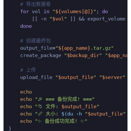
# 导出数据卷
for
 vol 
in
"
${volumes[@]}
"
; 
do
        [[ -n 
"
$vol
"
 ]] && export_volume 
done
# 创建最终包
    output_file=
"
${app_name}
.tar.gz"
    create_package 
"
$backup_dir
"
"
$app_na
# 上传
    upload_file 
"
$output_file
"
"
$server
"
echo
echo
"🎉 === 备份完成! ==="
echo
"📁 文件: 
$output_file
"
echo
"📏 大小: 
$(du -h 
"
$output_file
"
 
echo
"✨ 备份成功完成! ✨"
}
