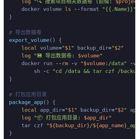
log
"🔍 搜索项目相关数据卷 (前缀: 
$projec
    docker volume 
ls
 --format 
"{{.Name}}"
}

# 导出数据卷
export_volume
() {

local
 volume=
"
$1
"
 backup_dir=
"
$2
"
log
"💾 导出数据卷: 
$volume
"
    docker run --
rm
 -v 
"
$volume
:/data"
 -v
        sh -c 
"cd /data && tar czf /backu
}

# 打包应用目录
package_app
() {

local
 app_dir=
"
$1
"
 backup_dir=
"
$2
"
 ap
log
"📦 打包应用目录: 
$app_dir
"
    tar czf 
"
${backup_dir}
/
${app_name}
_ap
}
