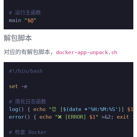
# 运行主函数
main 
"
$@
"
解包脚本
docker-app-unpack.sh
对应的有解包脚本，
#!/bin/bash
set
 -e

# 简化日志函数
log
() { 
echo
"⏰ [
$(date +'%H:%M:%S')
] 
$1
"
error
() { 
echo
"❌ [ERROR] 
$1
"
 >&2; 
exit
 1;
# 检查 Docker