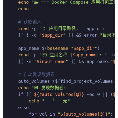
echo
"🐳 === Docker Compose 应用打包工具 
echo
# 获取输入
read
 -p 
"📁 应用目录路径: "
 app_dir

    [[ ! -d 
"
$app_dir
"
 ]] && error 
"目录不
    app_name=$(
basename
"
$app_dir
"
)

read
 -p 
"📦 应用名称 [
$app_name
]: "
 inp
    [[ -n 
"
$input_name
"
 ]] && app_name=
"
$
# 自动发现数据卷
    auto_volumes=($(find_project_volumes 
echo
"💾 发现数据卷:"
if
 [[ 
${#auto_volumes[@]}
 -eq 0 || (
$
echo
"   └── 无"
else
for
 vol 
in
"
${auto_volumes[@]}
"
; 