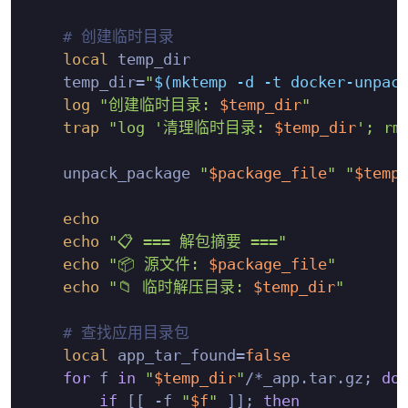
# 创建临时目录
local
 temp_dir

    temp_dir=
"
$(mktemp -d -t docker-unpac
log
"创建临时目录: 
$temp_dir
"
trap
"log '清理临时目录: 
$temp_dir
'; rm
    unpack_package 
"
$package_file
"
"
$temp
echo
echo
"📋 === 解包摘要 ==="
echo
"📦 源文件: 
$package_file
"
echo
"📁 临时解压目录: 
$temp_dir
"
# 查找应用目录包
local
 app_tar_found=
false
for
 f 
in
"
$temp_dir
"
/*_app.tar.gz; 
do
if
 [[ -f 
"
$f
"
 ]]; 
then