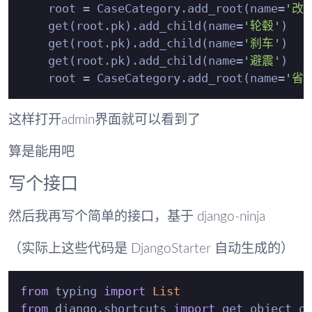
    root = CaseCategory.add_root(name=
'改
    get(root.pk).add_child(name=
'轮毂'
)

    get(root.pk).add_child(name=
'刹车'
)

    get(root.pk).add_child(name=
'避震'
)

    root = CaseCategory.add_root(name=
'省
这样打开admin界面就可以看到了
算是能用吧
写个接口
然后我再写个简单的接口，基于 django-ninja
（实际上这些代码是 DjangoStarter 自动生成的）
from
 typing 
import
List
from
 django.shortcuts 
import