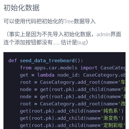
初始化数据
可以使用代码把初始化的Tree数据导入
（事实上是因为不先导入初始化数据，admin界面
连个添加按钮都没有……估计是bug）
def
seed_data_treebeard
():

from
 apps.car.models 
import
 CaseCatego
    get = 
lambda
 node_id: CaseCategory.obj
    root = CaseCategory.add_root(name=
'车
    node = get(root.pk).add_child(name=
'亮
    node = get(root.pk).add_child(name=
'磨
    root = CaseCategory.add_root(name=
'改
    get(root.pk).add_child(name=
'纯色系'
)

    get(root.pk).add_child(name=
'渐变色'
)

    get(root.pk).add_child(name=
'定制彩绘'
)
