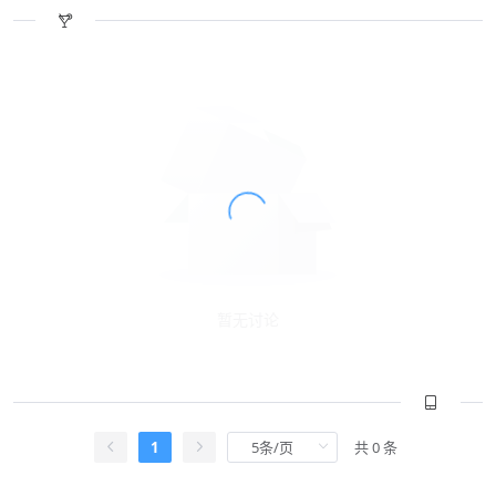
暂无讨论
1
共 0 条