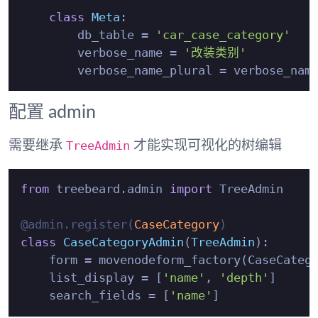
class
Meta
:

        db_table = 
'car_case_category'
        verbose_name = 
'改装类别'
配置 admin
TreeAdmin
需要继承
才能实现可视化的树编辑
from
 treebeard.admin 
import
 TreeAdmin

@admin.register(
CaseCategory
)
class
CaseCategoryAdmin
(
TreeAdmin
):

    form = movenodeform_factory(CaseCatego
    list_display = [
'name'
, 
'depth'
]

    search_fields = [
'name'