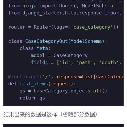
from
 ninja 
import
from
 django_starter.http.response 
import
 r
router = Router(tags=[
'case_category'
])

class
CaseCategoryOut
(
ModelSchema
):

class
Meta
:

        model = CaseCategory

        fields = [
'id'
, 
'path'
, 
'depth'
, 
@router.get(
'/'
, response=
List
[CaseCatego
def
list_items
(
request
):

    qs = CaseCategory.objects.
all
()

return
结果出来的数据是这样（省略部分数据）