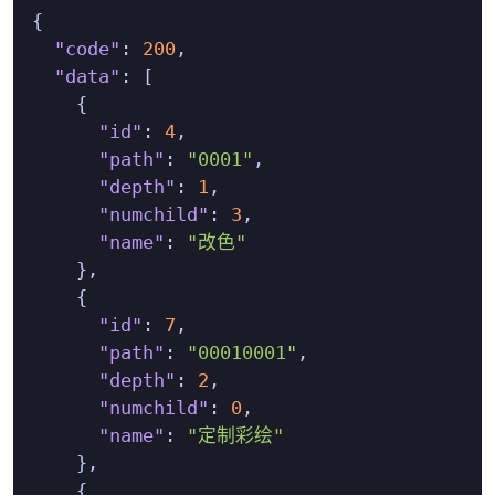
{
"code"
:
200
,
"data"
:
[
{
"id"
:
4
,
"path"
:
"0001"
,
"depth"
:
1
,
"numchild"
:
3
,
"name"
:
"改色"
}
,
{
"id"
:
7
,
"path"
:
"00010001"
,
"depth"
:
2
,
"numchild"
:
0
,
"name"
:
"定制彩绘"
}
,
{