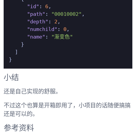
"id"
:
6
,
"path"
:
"00010002"
,
"depth"
:
2
,
"numchild"
:
0
,
"name"
:
"渐变色"
}
]
}
小结
还是自己实现的舒服。
不过这个也算是开箱即用了，小项目的话随便搞搞
还是可以的。
参考资料