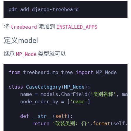
treebeard
INSTALLED_APPS
将
添加到
定义model
MP_Node
继承
类型就可以
from
 treebeard.mp_tree 
import
 MP_Node

class
CaseCategory
(
MP_Node
):

    name = models.CharField(
'类别名称'
, max
    node_order_by = [
'name'
]

def
__str__
(
self
):

return
'改装类别: {}'
.
format
(self.n