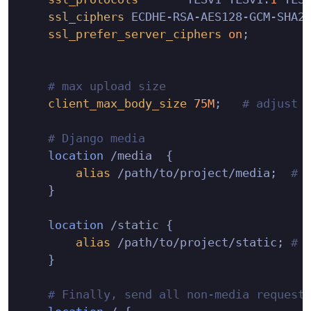
ssl_ciphers
 ECDHE-RSA-AES128-GCM-SHA25
ssl_prefer_server_ciphers
on
;

# max upload size
client_max_body_size
75M
;   
# adjust 
# Django media
location
 /media  {

alias
 /path/to/project/media;  
# 
    }

location
 /static {

alias
 /path/to/project/static; 
# 
    }

# Finally, send all non-media request