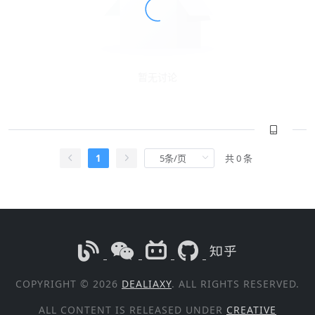
暂无讨论
1
共 0 条
COPYRIGHT © 2026
DEALIAXY
. ALL RIGHTS RESERVED.
ALL CONTENT IS RELEASED UNDER
CREATIVE