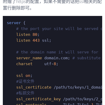
附赠了https的配置，如果不需要的话把ssl相关的配
置行删除即可。
server
 {

# the port your site will be served o
listen
80
;

listen
443
 ssl;

# the domain name it will serve for
server_name
 domain.com; 
# substitute 
charset
     utf-
8
;

ssl
on
;

#证书文件
ssl_certificate
 /path/to/keys/1_domain
#私钥文件
ssl_certificate_key
 /path/to/keys/2_do
ssl_protocols
       TLSv1 TLSv1.
1
 TLS