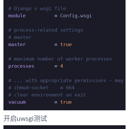
# Django s wsgi file
module
          = Config.wsgi

# process-related settings
# master
master
          = 
true
# maximum number of worker processes
processes
       = 
4
# ... with appropriate permissions - may 
# chmod-socket    = 664
# clear environment on exit
vacuum
          = 
true
开启uwsgi测试