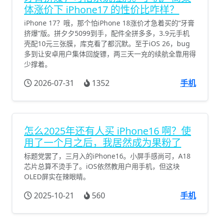
体涨价下 iPhone17 的性价比咋样？
iPhone 17？哦，那个怕iPhone 18涨价才急着买的“牙膏
挤爆”版。拼夕夕5099到手，配件全拼多多，3.9元手机
壳配10元三张膜，库克看了都沉默。至于iOS 26，bug
多到让安卓用户集体回旋镖，两三天一充的续航全靠用得
少撑着。
2026-07-31
1352
手机
怎么2025年还有人买 iPhone16 啊？使
用了一个月之后，我居然成为果粉了
标题党罢了，三月入的iPhone16。小屏手感尚可，A18
芯片总算不烫手了。iOS依然教用户用手机，但这块
OLED屏实在辣眼睛。
2025-10-21
560
手机