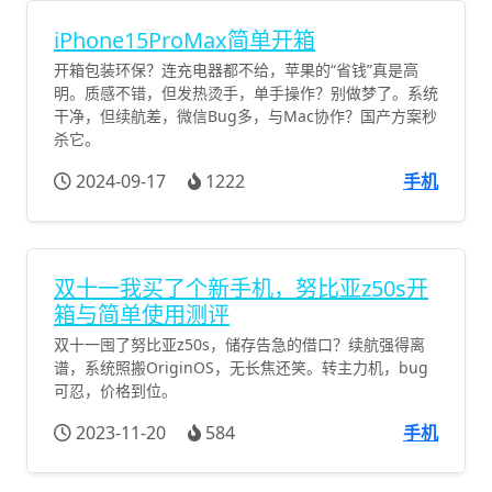
iPhone15ProMax简单开箱
开箱包装环保？连充电器都不给，苹果的“省钱”真是高
明。质感不错，但发热烫手，单手操作？别做梦了。系统
干净，但续航差，微信Bug多，与Mac协作？国产方案秒
杀它。
2024-09-17
1222
手机
双十一我买了个新手机，努比亚z50s开
箱与简单使用测评
双十一囤了努比亚z50s，储存告急的借口？续航强得离
谱，系统照搬OriginOS，无长焦还笑。转主力机，bug
可忍，价格到位。
2023-11-20
584
手机