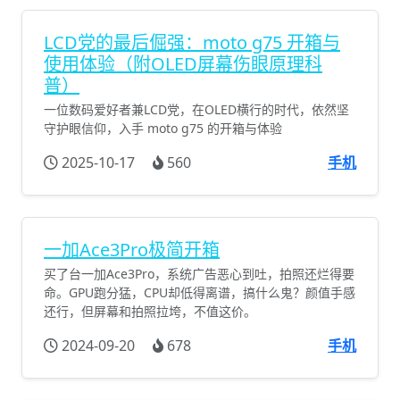
LCD党的最后倔强：moto g75 开箱与
使用体验（附OLED屏幕伤眼原理科
普）
一位数码爱好者兼LCD党，在OLED横行的时代，依然坚
守护眼信仰，入手 moto g75 的开箱与体验
2025-10-17
560
手机
一加Ace3Pro极简开箱
买了台一加Ace3Pro，系统广告恶心到吐，拍照还烂得要
命。GPU跑分猛，CPU却低得离谱，搞什么鬼？颜值手感
还行，但屏幕和拍照拉垮，不值这价。
2024-09-20
678
手机