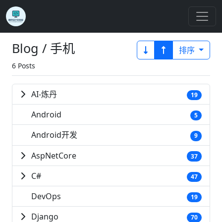
Blog / 手机
排序
6 Posts
AI-炼丹
19
Android
5
Android开发
9
AspNetCore
37
C#
47
DevOps
19
Django
70