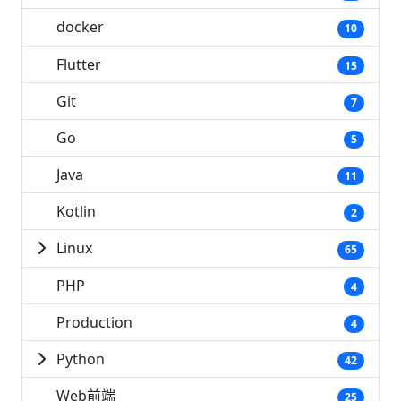
docker
10
Flutter
15
Git
7
Go
5
Java
11
Kotlin
2
Linux
65
PHP
4
Production
4
Python
42
Web前端
25