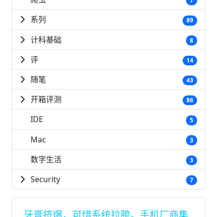
7
系列
89
计科基础
8
评
14
随笔
43
开箱评测
86
IDE
5
Mac
3
数字生活
3
Security
7
牙膏挤爆，可惜系统拉胯。手机厂商集