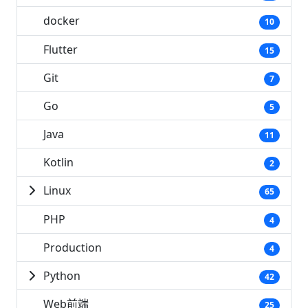
docker
10
Flutter
15
Git
7
Go
5
Java
11
Kotlin
2
Linux
65
PHP
4
Production
4
Python
42
Web前端
25