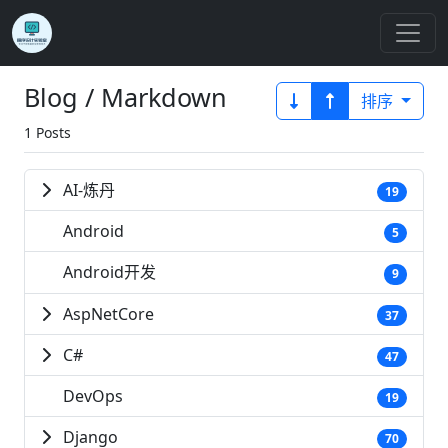
Blog / Markdown
排序
1 Posts
AI-炼丹
19
Android
5
Android开发
9
AspNetCore
37
C#
47
DevOps
19
Django
70