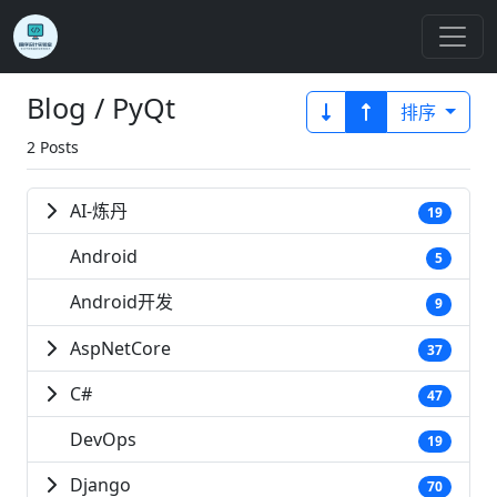
Blog / PyQt
排序
2 Posts
AI-炼丹
19
Android
5
Android开发
9
AspNetCore
37
C#
47
DevOps
19
Django
70