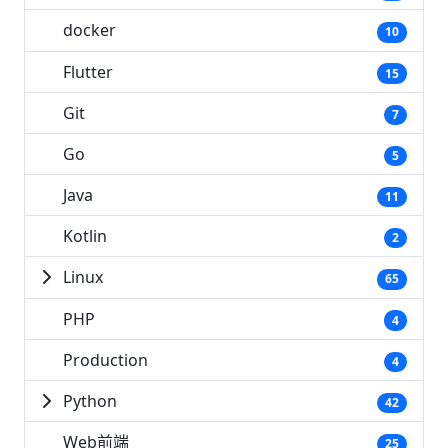
docker
10
Flutter
15
Git
7
Go
5
Java
11
Kotlin
2
Linux
65
PHP
4
Production
4
Python
42
Web前端
25