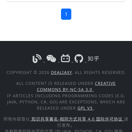
1
COPYRIGHT © 2026
DEALIAXY
. ALL RIGHTS RESERVED.
ALL CONTENT IS RELEASED UNDER
CREATIVE
COMMONS BY-NC-SA 3.0
.
IF ARTICLES INCLUDING PROGRAMMING CODES (E.G.
JAVA, PYTHON, C#, GO) ARE EXCEPTIONS, WHICH ARE
RELEASED UNDER
GPL V3
.
所有內容皆以
知识共享署名-相同方式共享 4.0 国际许可协议
进
行发布。
含有程序代码內容的文章 (如 JAVA, PYTHON, C#, GO) 除外，