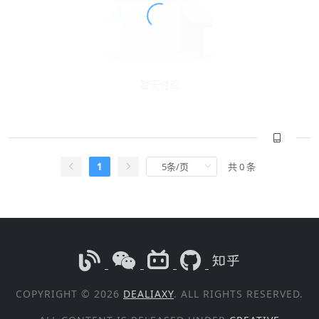
暂无讨论
1
共 0 条
COPYRIGHT © 2026
DEALIAXY
. ALL RIGHTS RESERVED.