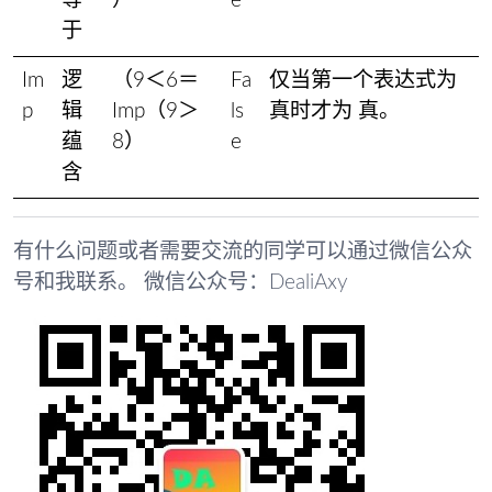
等
）
e
于
Im
逻
（9＜6＝
Fa
仅当第一个表达式为
p
辑
Imp（9＞
ls
真时才为 真。
蕴
8）
e
含
有什么问题或者需要交流的同学可以通过微信公众
号和我联系。 微信公众号：DealiAxy