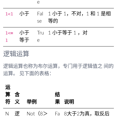
e
1<1
小于
Fal
1 小于 1，不对，1 和 1 是相
se
等的
1<=
小于
Tru
1 小于等于 1 ，对
1
等于
e
逻辑运算
逻辑运算也称为布尔运算，专门用于逻辑值之 间的
运算。 见下面的表格：
运
算
含
结
符
义
举例
果
说明
N
逻
Not（8＞
Fa
8大于2为真，取反后