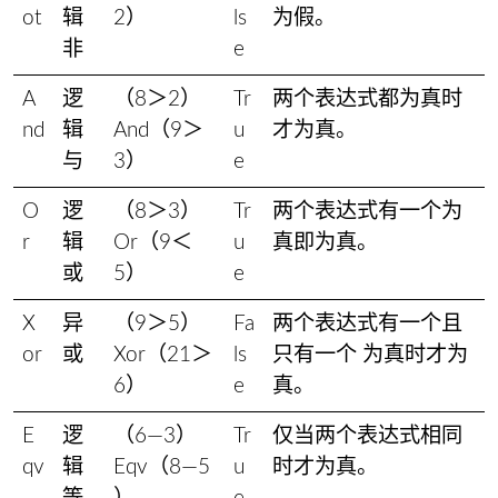
ot
辑
2）
ls
为假。
非
e
A
逻
（8＞2）
Tr
两个表达式都为真时
nd
辑
And（9＞
u
才为真。
与
3）
e
O
逻
（8＞3）
Tr
两个表达式有一个为
r
辑
Or（9＜
u
真即为真。
或
5）
e
X
异
（9＞5）
Fa
两个表达式有一个且
or
或
Xor（21＞
ls
只有一个 为真时才为
6）
e
真。
E
逻
（6―3）
Tr
仅当两个表达式相同
qv
辑
Eqv（8―5
u
时才为真。