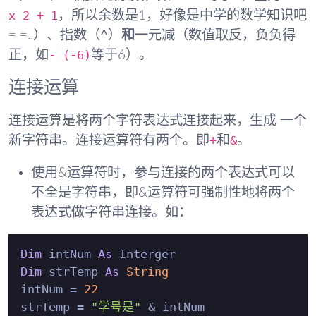
x 2 + 1
，所以余数是1，好像是中学的数学知识吧
= =..）、
指数（^）
和
一元减
（数值取反，负负得
- (-6)
正，如
等于6）。
连接运算
连接运算是将两个
字符表达式
连接起来，生成 一个
+
&
新字符串
。连接运算符有两个。即
和
。
使用&运算符时，参与连接的两个表达式可以
不全是字符串，即&运算符可强制性地将两个
表达式做字符串连接。如：
Dim
 intNum 
As
Dim
 strTemp 
As
String
intNum = 
22
strTemp = 
"学号是"