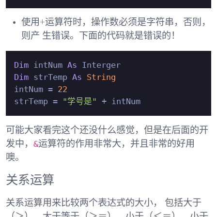
使用+运算符时，操作数必须是字符串，否则，
则产 生错误。下面的代码就是错误的！
Dim
 intNum 
As
Dim
 strTemp 
As
String
intNum = 
22
strTemp = 
"学号是"
可能大家看完这个还没什么感觉，但是在后面的开
&
发中，
运算符的作用非常大，并且非常的好用
噢。
关系运算
关系运算用来比较两个
表达式
的大小， 包括
大于
（＞）
、
大于等于（＞＝）
、
小于（＜＝）
、
小于