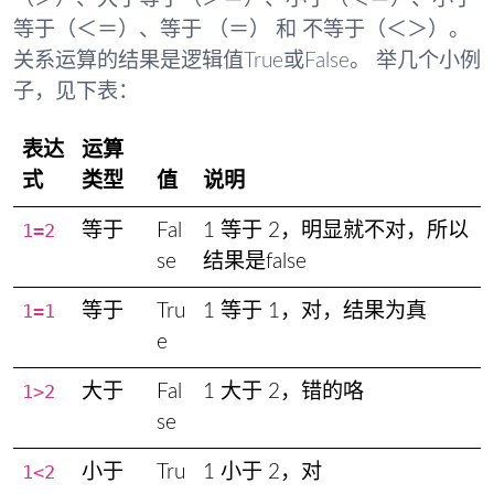
等于（＜＝）
、
等于 （＝）
和
不等于（＜＞）
。
关系运算的结果是逻辑值True或False。 举几个小例
子，见下表：
表达
运算
式
类型
值
说明
1=2
等于
Fal
1 等于 2，明显就不对，所以
se
结果是false
1=1
等于
Tru
1 等于 1，对，结果为真
e
1>2
大于
Fal
1 大于 2，错的咯
se
1<2
小于
Tru
1 小于 2，对