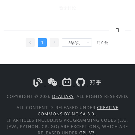
暂无讨论
1
共 0 条
COPYRIGHT © 2026
DEALIAXY
. ALL RIGHTS RESERVED.
ALL CONTENT IS RELEASED UNDER
CREATIVE
COMMONS BY-NC-SA 3.0
.
IF ARTICLES INCLUDING PROGRAMMING CODES (E.G.
JAVA, PYTHON, C#, GO) ARE EXCEPTIONS, WHICH ARE
RELEASED UNDER
GPL V3
.