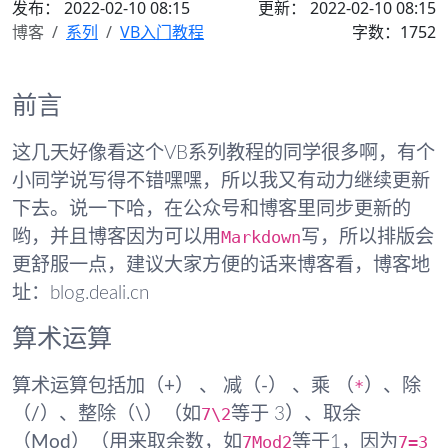
发布：
2022-02-10 08:15
更新： 2022-02-10 08:15
博客
系列
VB入门教程
字数：1752
前言
这几天好像看这个VB系列教程的同学很多啊，有个
小同学说写得不错嘿嘿，所以我又有动力继续更新
下去。说一下哈，在公众号和博客里同步更新的
Markdown
哟，并且博客因为可以用
写，所以排版会
更舒服一点，建议大家方便的话来博客看，博客地
址：blog.deali.cn
算术运算
*
算术运算包括
加（+）
、
减（-）
、
乘 （
）
、
除
7\2
（/）
、
整除（\）
（如
等于 3）、
取余
7Mod2
7=3
（Mod）
（用来取余数，如
等于1，因为