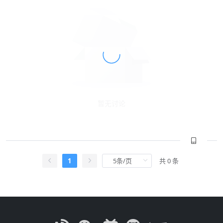
暂无讨论
1
共 0 条