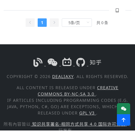
1
共 0 条
COPYRIGHT © 2026
DEALIAXY
. ALL RIGHTS RESERVED.
ALL CONTENT IS RELEASED UNDER
CREATIVE
COMMONS BY-NC-SA 3.0
.
IF ARTICLES INCLUDING PROGRAMMING CODES (E.G.
JAVA, PYTHON, C#, GO) ARE EXCEPTIONS, WHICH ARE
RELEASED UNDER
GPL V3
.
所有內容皆以
知识共享署名-相同方式共享 4.0 国际许可协议
进
行发布。