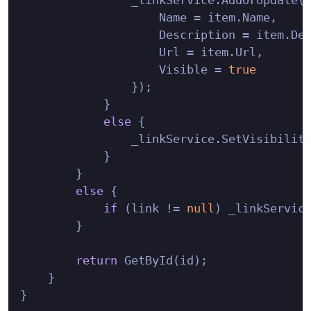
                    Name = item.Name,

                    Description = item.Des
                    Url = item.Url,

                    Visible = 
true
                });

            }

else
 {

                _linkService.SetVisibilit
            }

        }

else
 {

if
 (link != 
null
) _linkService
        }

return
 GetById(id);

    }
