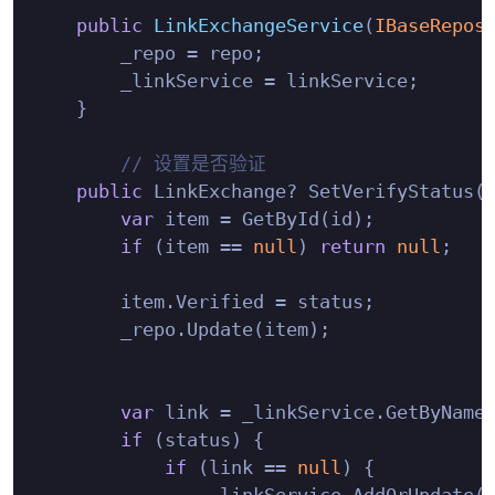
public
LinkExchangeService
(
IBaseRepos
        _repo = repo;

        _linkService = linkService;

    }

// 设置是否验证
public
 LinkExchange? SetVerifyStatus(
var
 item = GetById(id);

if
 (item == 
null
) 
return
null
;

        item.Verified = status;

        _repo.Update(item);

var
 link = _linkService.GetByName(
if
 (status) {

if
 (link == 
null
) {

                _linkService.AddOrUpdate(