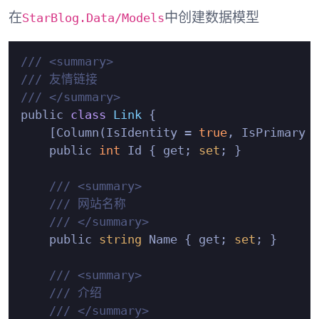
StarBlog.Data/Models
在
中创建数据模型
/// <summary>
/// 友情链接
/// </summary>
public 
class
Link
 {
    [Column(IsIdentity = 
true
, IsPrimary 
    public 
int
 Id { get; 
set
; }

/// <summary>
/// 网站名称
/// </summary>
    public 
string
 Name { get; 
set
; }

/// <summary>
/// 介绍
/// </summary>