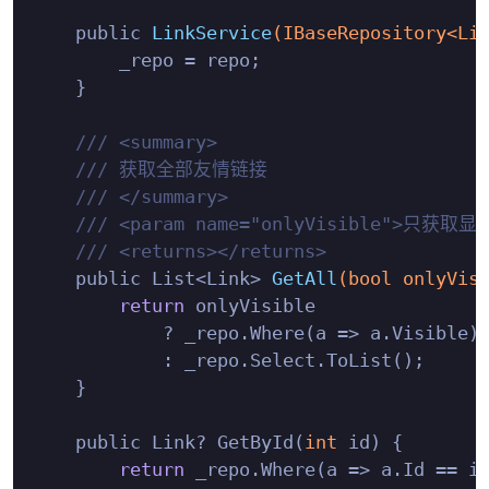
    public 
LinkService
(IBaseRepository<Li
        _repo = repo;

    }

/// <summary>
/// 获取全部友情链接
/// </summary>
/// <param name="onlyVisible">只获取
/// <returns></returns>
    public List<Link> 
GetAll
(
bool
 onlyVis
return
 onlyVisible

            ? _repo.Where(a => a.Visible).
            : _repo.Select.ToList();

    }

    public Link? GetById(
int
 id) {

return
 _repo.Where(a => a.Id == id