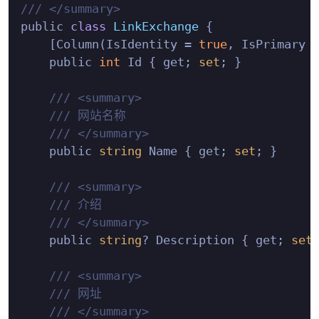
/// </summary>
public 
class
LinkExchange
 {
    [Column(IsIdentity = 
true
, IsPrimary 
    public 
int
 Id { get; 
set
; }

/// <summary>
/// 网站名称
/// </summary>
    public 
string
 Name { get; 
set
; }

/// <summary>
/// 介绍
/// </summary>
    public 
string
? Description { get; 
set
;
/// <summary>
/// 网址
/// </summary>