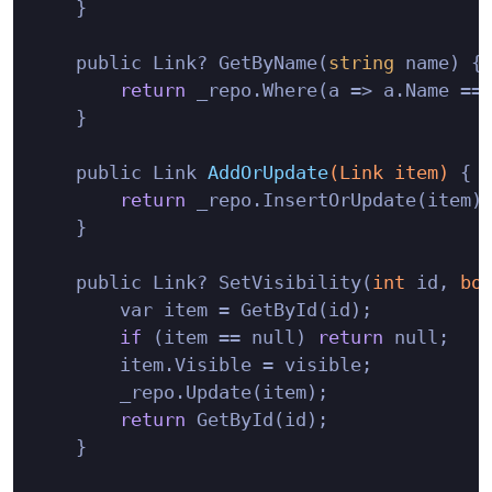
    }

    public Link? GetByName(
string
 name) {

return
 _repo.Where(a => a.Name == 
    }

    public Link 
AddOrUpdate
(Link item)
 {

return
 _repo.InsertOrUpdate(item);
    }

    public Link? SetVisibility(
int
 id, 
bo
        var item = GetById(id);

if
 (item == null) 
return
 null;

        item.Visible = visible;

        _repo.Update(item);

return
 GetById(id);

    }
