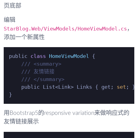
页底部
编辑
StarBlog.Web/ViewModels/HomeViewModel.cs
，
添加一个新属性
public 
class
HomeViewModel
 {
/// <summary>
/// 友情链接
/// </summary>
    public List<Link> Links { get; 
set
; } 
用Bootstrap5的responsive variation来做响应式的
友情链接展示