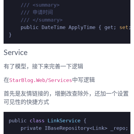
/// <summary>
/// 申请时间
/// </summary>
    public DateTime ApplyTime { get; 
set
; 
Service
有了模型，接下来完善一下逻辑
StarBlog.Web/Services
在
中写逻辑
首先是
友情链接
的，增删改查除外，还加一个设置
可见性的快捷方式
public 
class
LinkService
 {
    private IBaseRepository<Link> _repo;
