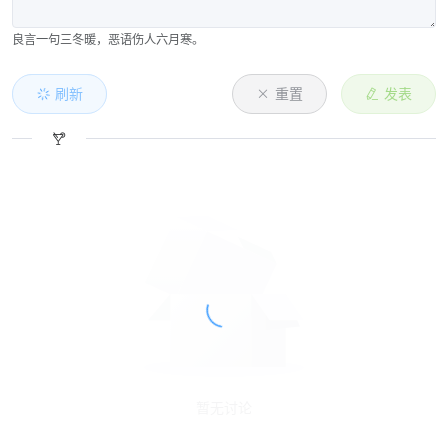
良言一句三冬暖，恶语伤人六月寒。
刷新
重置
发表
暂无讨论