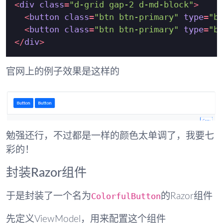
<
div
class
=
"d-grid gap-2 d-md-block"
>
<
button
class
=
"btn btn-primary"
type
=
"b
<
button
class
=
"btn btn-primary"
type
=
"b
</
div
>
官网上的例子效果是这样的
勉强还行，不过都是一样的颜色太单调了，我要七
彩的！
封装Razor组件
ColorfulButton
于是封装了一个名为
的Razor组件
先定义ViewModel，用来配置这个组件