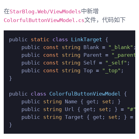
StarBlog.Web/ViewModels
在
中新增
ColorfulButtonViewModel.cs
文件，代码如下
public 
static
class
LinkTarget
 {
    public 
const
string
 Blank = 
"_blank"
;

    public 
const
string
 Parent = 
"_parent
    public 
const
string
 Self = 
"_self"
;

    public 
const
string
 Top = 
"_top"
;

}

public 
class
ColorfulButtonViewModel
 {
    public 
string
 Name { get; 
set
; }

    public 
string
 Url { get; 
set
; } = 
"#"
;
    public 
string
 Target { get; 
set
; } = 