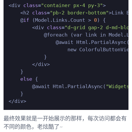
<div 
class
=
"container px-4 py-3"
>

    <h2 
class
=
"pb-2 border-bottom"
>Link Ex
    @
if
 (Model.Links.Count > 
0
) {

        <div 
class
=
"d-grid gap-2 d-md-blo
            @foreach (var link in Model.Li
                @await Html.PartialAsync(
                    new ColorfulButtonView
            }

        </div>

    }

else
 {

        @await Html.PartialAsync(
"Widgets
    }

最终效果就是一开始展示的那样，每次访问都会有
不同的颜色，老炫酷了~