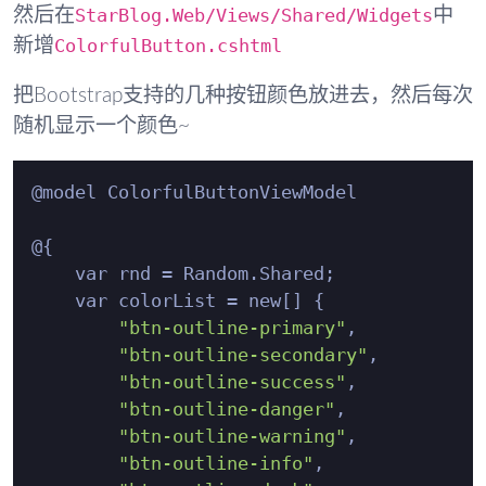
StarBlog.Web/Views/Shared/Widgets
然后在
中
ColorfulButton.cshtml
新增
把Bootstrap支持的几种按钮颜色放进去，然后每次
随机显示一个颜色~
@model ColorfulButtonViewModel

@{

    var rnd = Random.Shared;

    var colorList = new[] {

"btn-outline-primary"
,

"btn-outline-secondary"
,

"btn-outline-success"
,

"btn-outline-danger"
,

"btn-outline-warning"
,

"btn-outline-info"
,
