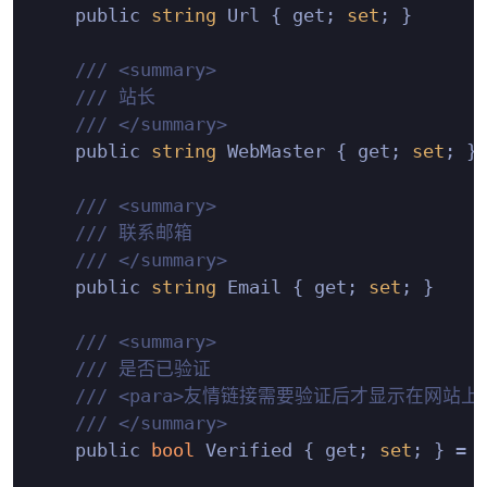
    public 
string
 Url { get; 
set
; }

/// <summary>
/// 站长
/// </summary>
    public 
string
 WebMaster { get; 
set
; }

/// <summary>
/// 联系邮箱
/// </summary>
    public 
string
 Email { get; 
set
; }

/// <summary>
/// 是否已验证
/// <para>友情链接需要验证后才显示在网站上</
/// </summary>
    public 
bool
 Verified { get; 
set
; } = 