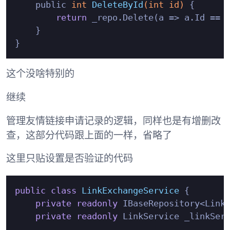
    public 
int
DeleteById
(
int
 id)
 {

return
 _repo.Delete(a => a.Id == i
    }

这个没啥特别的
继续
管理友情链接申请记录的逻辑
，同样也是有增删改
查，这部分代码跟上面的一样，省略了
这里只贴
设置是否验证
的代码
public
class
LinkExchangeService
 {

private
readonly
 IBaseRepository<LinkE
private
readonly
 LinkService _linkServ