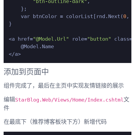
"btn-outline-dark"
,

    };

    var btnColor = colorList[rnd.Next(
0
, c
}

<a href=
"@Model.Url"
 role=
"button"
 class=
    @Model.Name

添加到页面中
组件完成了，最后在主页中实现友情链接的展示
StarBlog.Web/Views/Home/Index.cshtml
编辑
文
件
在最底下（推荐博客板块下方）新增代码