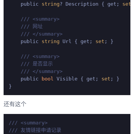
    public 
string
? Description { get; 
set
;
/// <summary>
/// 网址
/// </summary>
    public 
string
 Url { get; 
set
; }

/// <summary>
/// 是否显示
/// </summary>
    public 
bool
 Visible { get; 
set
; }

还有这个
/// <summary>
/// 友情链接申请记录