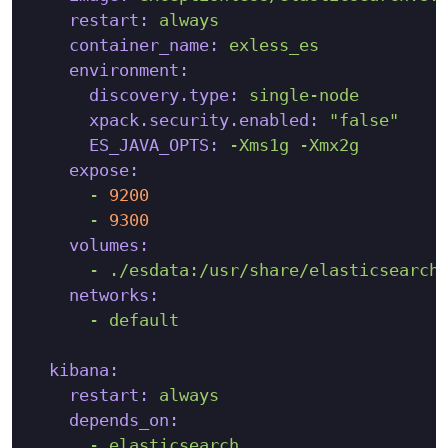
restart:
always
container_name:
exless_es
environment:
discovery.type:
single-node
xpack.security.enabled:
"false"
ES_JAVA_OPTS:
-Xms1g
-Xmx2g
expose:
-
9200
-
9300
volumes:
-
./esdata:/usr/share/elasticsearch
networks:
-
default
kibana:
restart:
always
depends_on:
-
elasticsearch