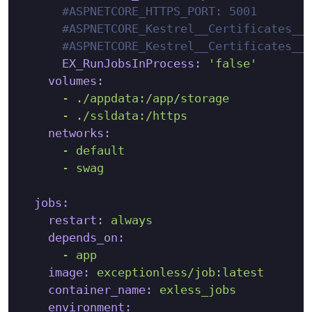
#ASPNETCORE_HTTPS_PORT: 5001
#ASPNETCORE_Kestrel__Certificates__
#ASPNETCORE_Kestrel__Certificates__
EX_RunJobsInProcess:
'false'
volumes:
-
./appdata:/app/storage
-
./ssldata:/https
networks:
-
default
-
swag
jobs:
restart:
always
depends_on:
-
app
image:
exceptionless/job:latest
container_name:
exless_jobs
environment: