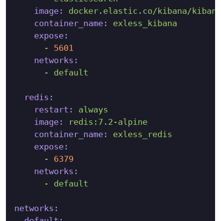
image:
docker.elastic.co/kibana/kiban
container_name:
exless_kibana
expose:
-
5601
networks:
-
default
redis:
restart:
always
image:
redis:7.2-alpine
container_name:
exless_redis
expose:
-
6379
networks:
-
default
networks:
default: