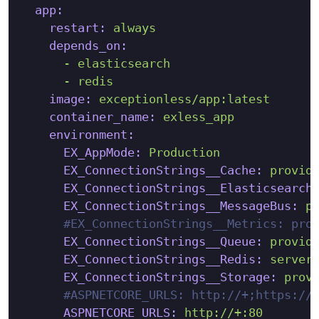
app:
restart:
always
depends_on:
-
elasticsearch
-
redis
image:
exceptionless/app:latest
container_name:
exless_app
environment:
EX_AppMode:
Production
EX_ConnectionStrings__Cache:
provid
EX_ConnectionStrings__Elasticsearch
EX_ConnectionStrings__MessageBus:
p
#EX_ConnectionStrings__Metrics: pro
EX_ConnectionStrings__Queue:
provid
EX_ConnectionStrings__Redis:
server
EX_ConnectionStrings__Storage:
prov
#ASPNETCORE_URLS: http://+;https://
ASPNETCORE_URLS:
http://+:80