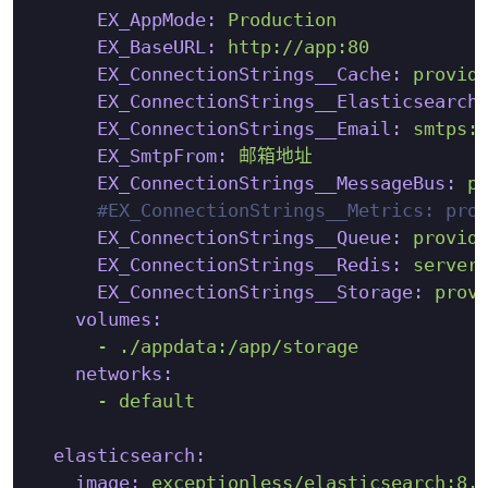
EX_AppMode:
Production
EX_BaseURL:
http://app:80
EX_ConnectionStrings__Cache:
provid
EX_ConnectionStrings__Elasticsearch
EX_ConnectionStrings__Email:
smtps:
EX_SmtpFrom:
邮箱地址
EX_ConnectionStrings__MessageBus:
p
#EX_ConnectionStrings__Metrics: pro
EX_ConnectionStrings__Queue:
provid
EX_ConnectionStrings__Redis:
server
EX_ConnectionStrings__Storage:
prov
volumes:
-
./appdata:/app/storage
networks:
-
default
elasticsearch:
image:
exceptionless/elasticsearch:8.