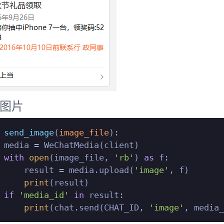
图片
send_image
(
image_file
):

 media = WeChatMedia(client)

with
open
(image_file, 
'rb'
) 
as
 f:

     result = media.upload(
'image'
, f)

print
(result)

if
'media_id'
in
 result:

print
(chat.send(CHAT_ID, 
'image'
, media_