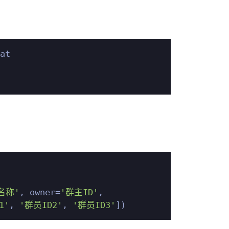
at

名称'
, owner=
'群主ID'
,

1'
, 
'群员ID2'
, 
'群员ID3'