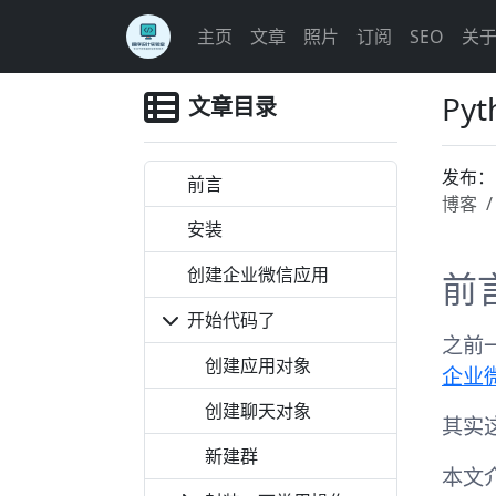
主页
文章
照片
订阅
SEO
关
Py
文章目录
发布
前言
博客
安装
创建企业微信应用
前
开始代码了
之前
创建应用对象
企业
创建聊天对象
其实
新建群
本文