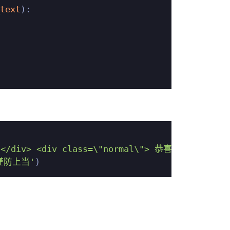
text
):

6日</div> <div class=\"normal\"> 恭喜你抽中iP
谨防上当'