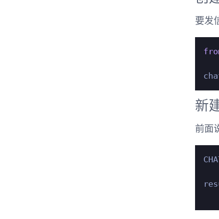
要发
fro
新
前面
CHA
res
   