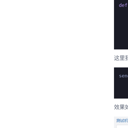
def
   
   
   
这里
sen
效果