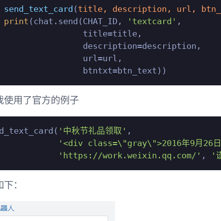
send_text_card
(
title, description, url, btn_
print
(chat.send(CHAT_ID, 
'textcard'
,

                 title=title,

                 description=description,

                 url=url,

我使用了官方的例子
d_text_card(
'中秋节礼品领取'
,

'<div class=\"gray\">2016年9月2
'https://work.weixin.qq.com/'
, 
'
如下：