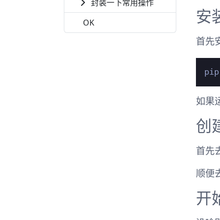
封装一下常用操作
安
OK
首先安
如果
创
首先
顺便去
开