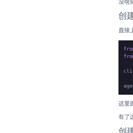
没啥
创
直接
fro
fro
cli
age
这里
有了
创