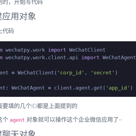
别的，开始写代码
建应用对象
上代码
m
 wechatpy.work 
import
m
 wechatpy.work.client.api 
import
 WeChatAgent

ent = WeChatClient(
'corp_id'
, 
'secret'
)

nt: WeChatAgent = client.agent.get(
'app_id'
面要填的几个ID都是上面提到的
agent
这个
对象就可以操作这个企业微信应用了~
建聊天对象