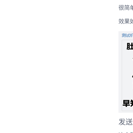
很简
效果
发送