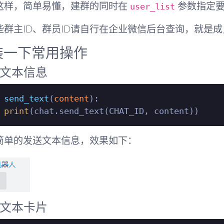
user_list
这样，简单易懂，建群的同时在
参数指定要
些群主ID、群员ID请自行在企业微信后台查询，就是成
装一下常用操作
文本信息
send_text
(
content
):

print
简单的发送文本信息，效果如下：
文本卡片