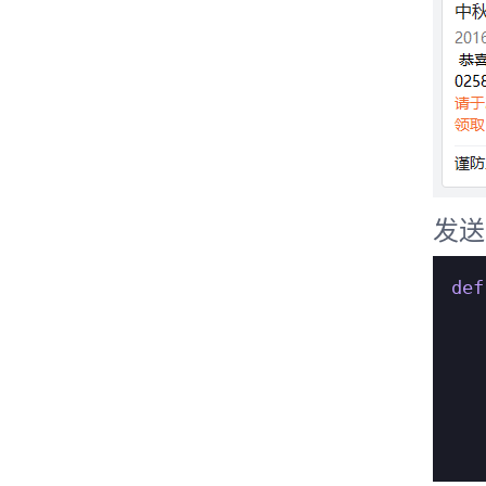
发送
def
   
   