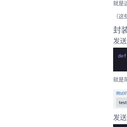
就是
（这
封
发送
def
就是
发送