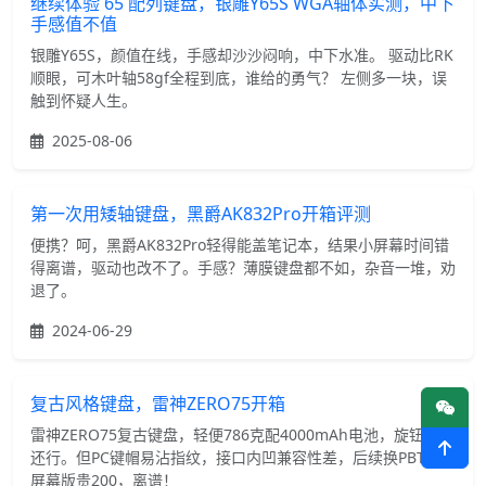
继续体验 65 配列键盘，银雕Y65S WGA轴体实测，中下
手感值不值
银雕Y65S，颜值在线，手感却沙沙闷响，中下水准。 驱动比RK
顺眼，可木叶轴58gf全程到底，谁给的勇气？ 左侧多一块，误
触到怀疑人生。
2025-08-06
第一次用矮轴键盘，黑爵AK832Pro开箱评测
便携？呵，黑爵AK832Pro轻得能盖笔记本，结果小屏幕时间错
得离谱，驱动也改不了。手感？薄膜键盘都不如，杂音一堆，劝
退了。
2024-06-29
复古风格键盘，雷神ZERO75开箱
雷神ZERO75复古键盘，轻便786克配4000mAh电池，旋钮侧置
还行。但PC键帽易沾指纹，接口内凹兼容性差，后续换PBT。带
屏幕版贵200，离谱！