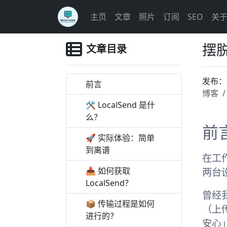
主页
文章
照片
订阅
SEO
关
摆脱
文章目录
发布
前言
博客
🛠 LocalSend 是什
么？
前
🚀 实际体验：简单
到离谱
在工
📥 如何获取
两台
LocalSend？
曾经
📦 传输过程是如何
（上
进行的？
安心