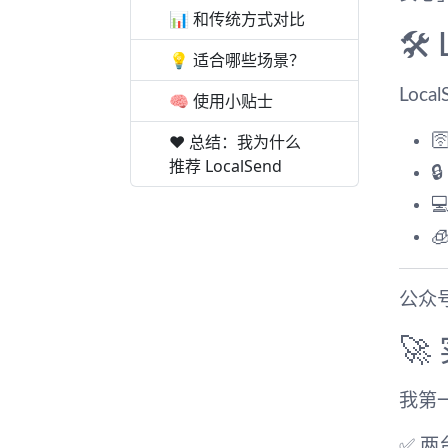
📊 和传统方式对比
🛠
💡 适合哪些场景？
Local
🧠 使用小贴士
❤️ 总结：我为什么

推荐 LocalSend
🔒


公众号

我第一
✅ 两