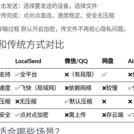
点击发送
：选择要发送的设备，选择文件
秒传完成
：点对点直连，速度稳定、安全无压缩
传输过程
默认开启加密
，传文件不再担心隐私问题。
 和传统方式对比
LocalSend
微信/QQ
网盘
Ai
支持
✅全平台
❌（有局限）
✅
❌
速度
✅飞快（局域网）
❌依赖网络
❌较慢
✅
压缩
❌无压缩
✅默认压缩
❌
❌
安全
✅点对点加密
❌需上传
❌存云端
✅
 适合哪些场景？