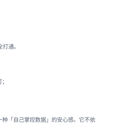
；
 全打通。
可；
给我一种「自己掌控数据」的安心感。它不依