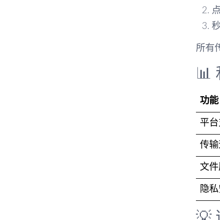
所有

功能
平台
传输
文件
隐私
