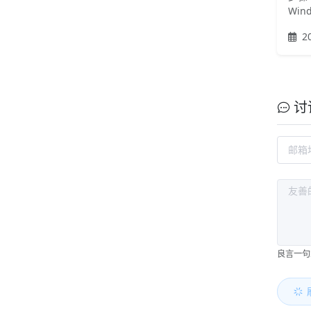
Wind
20
讨
良言一句