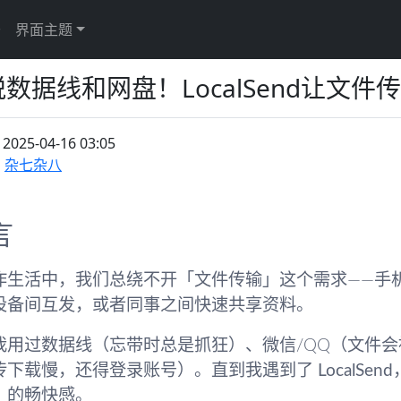
于
界面主题
数据线和网盘！LocalSend让文件
：
2025-04-16 03:05
杂七杂八
言
作生活中，我们总绕不开「文件传输」这个需求——手
设备间互发，或者同事之间快速共享资料。
我用过数据线（忘带时总是抓狂）、微信/QQ（文件
传下载慢，还得登录账号）。直到我遇到了
LocalSend
」的畅快感。