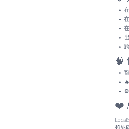
在
出
跨



❤️
Lo
赖外