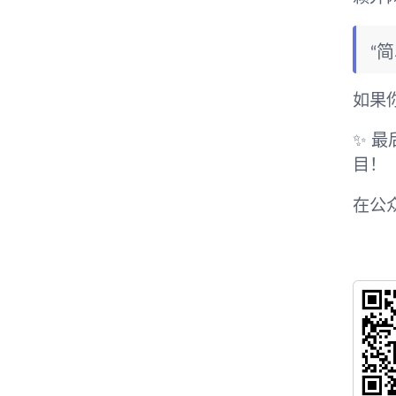
“
如果
✨
最
目！
在公众