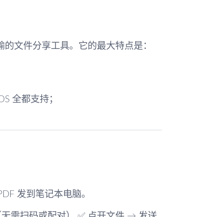
输的文件分享工具。它的最大特点是：
、iOS 全都支持；
 PDF 发到笔记本电脑。
脑（无需扫码或配对） ✅ 点开文件 → 发送