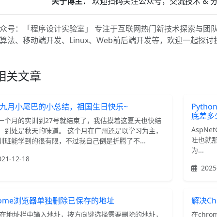
关于博主：
欢迎扫码关注公众号，交流技术 & 
众号：「程序设计实验室」 专注于互联网热门新技术探索与团
算法、移动端开发、Linux、Web前后端开发等，欢迎一起探
相关文章
九月小尾巴的小总结，祖国生日快乐~
Pyth
底差多
一个月的实训到27号就结束了，我估摸着这夏天也快结
AspNe
，到处是秋天的味道。 这个月在广州还是以学习为主，
吐也就那样
训班能学到的很有限，不过我自己倒是折腾了不...
为...
21-12-18
2025
rome浏览器单独删除已保存的地址
解决Ch
 在地址栏中输入地址，按方向键选择需要删除的地址，
在chrom