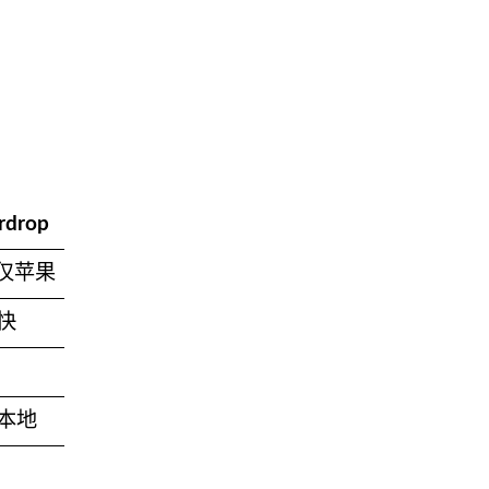
rdrop
仅苹果
快
本地