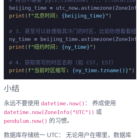
beijing_time = utc_now.astimezone(ZoneInf
print
(
f"北京时间: 
{beijing_time}
"
)

# 3. 甚至可以处理极其冷门的时区，比如你想看看纽
ny_time = beijing_time.astimezone(ZoneInf
print
(
f"纽约时间: 
{ny_time}
"
)

# 4. 获取简写的时区名称（如 CST, EST）
print
(
f"当前时区缩写: 
{ny_time.tzname()}
"
小结
datetime.now()
永远不要使用
：
养成使用
datetime.now(ZoneInfo("UTC"))
或
pendulum.now()
的习惯。
数据库存储统一 UTC：
无论用户在哪里，数据库