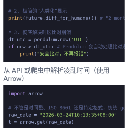
# 2. 极简的“人类化”显示
print
(future.diff_for_humans()) 
# "2 mont
# 3. 彻底解决时区比对崩溃
dt_utc = pendulum.now(
'UTC'
if
 now > dt_utc: 
# Pendulum 会自动处理比对
print
(
"安全比对，不再报错"
从 API 或爬虫中解析凌乱时间（使用
Arrow）
import
 arrow

# 不管是时间戳、ISO 8601 还是特定格式，统统 ge
raw_date = 
"2026-03-24T10:13:35+08:00"
t = arrow.get(raw_date)
