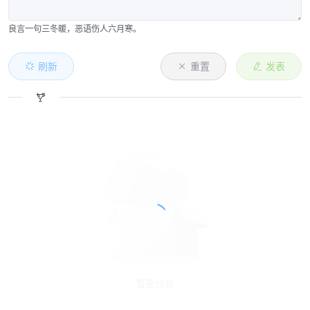
良言一句三冬暖，恶语伤人六月寒。
刷新
重置
发表
暂无讨论