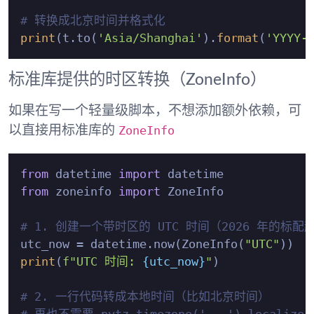
# 转换成北京时间并格式化
print
(t.to(
'Asia/Shanghai'
).
format
(
'YYYY-
标准库提供的时区转换（ZoneInfo）
如果在写一个轻量级脚本，不想添加额外依赖，可
ZoneInfo
以直接用标准库的
from
 datetime 
import
from
 zoneinfo 
import
 ZoneInfo

# 1. 创建一个带时区的 UTC 时间（2026 年的标配
utc_now = datetime.now(ZoneInfo(
"UTC"
print
(
f"UTC 时间: 
{utc_now}
"
)

# 2. 一行代码转成本地时间（比如北京时间）
# 再也不需要 pytz.timezone('...').locali