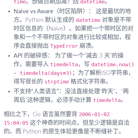
time
datetime
。想做日期加减？回
。
Naive vs Aware（时区陷阱）：
这是最坑的地
datetime
方。Python 默认生成的
对象是不带
时区信息的（Naive）。如果把一个带时区的对
象和一个不带时区的对象进行比较或相加，程
TypeError
序会直接抛出
崩溃。
API 的破碎感：
为了做一个“减去 3 天”的操
timedelta
datetime.now()
作，需要导入
，写
- timedelta(days=3)
；为了解析ISO字符串，
strptime
得写很长的
格式化字符串。
不支持“人类语言”
：没法直接处理“昨天”、“两
timedelta
周后”这种逻辑，必须手动计算
。
2006-01-02
相比之下，Go 语言虽然要背
15:04:05
这个神奇的时间点，但至少逻辑是自洽
的。而 Python 的原生体验更像是不断缝补丁。