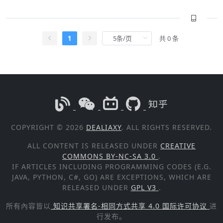
1
共 0 条
COPYRIGHT © 2026
DEALIAXY
. ALL RIGHTS RESERVED.
ALL CONTENT IS RELEASED UNDER
CREATIVE
COMMONS BY-NC-SA 3.0
.
IF ARTICLES INCLUDING PROGRAMMING CODES (E.G.
JAVA, PYTHON, C#, GO) ARE EXCEPTIONS, WHICH ARE
RELEASED UNDER
GPL V3
.
所有內容皆以
知识共享署名-相同方式共享 4.0 国际许可协议
进
行发布。