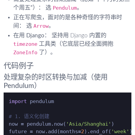
Pendulum
个周五”）：
选
。
正在写爬虫，面对的是各种奇怪的字符串时
Arrow
间：
选
。
在用 Django：
坚持用 Django 内置的
timezone
工具类（它底层已经全面拥抱
ZoneInfo
了）。
代码例子
处理复杂的时区转换与加减（使用
Pendulum）
import
 pendulum

# 1. 语义化创建
now = pendulum.now(
'Asia/Shanghai'
)

future = now.add(months=
2
).end_of(
'week'
)
