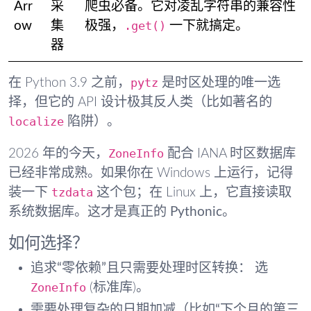
Arr
采
爬虫必备。它对凌乱字符串的兼容性
.get()
ow
集
极强，
一下就搞定。
器
pytz
在 Python 3.9 之前，
是时区处理的唯一选
择，但它的 API 设计极其反人类（比如著名的
localize
陷阱）。
ZoneInfo
2026 年的今天，
配合 IANA 时区数据库
已经非常成熟。如果你在 Windows 上运行，记得
tzdata
装一下
这个包；在 Linux 上，它直接读取
系统数据库。这才是真正的
Pythonic
。
如何选择？
追求“零依赖”且只需要处理时区转换：
选
ZoneInfo
(标准库)。
需要处理复杂的日期加减（比如“下个月的第三