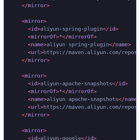
</
mirror
>
<
mirror
>
<
id
>
aliyun-spring-plugin
</
id
>
<
mirrorOf
>
*
</
mirrorOf
>
<
name
>
aliyun spring-plugin
</
name
>
<
url
>
https://maven.aliyun.com/repos
</
mirror
>
<
mirror
>
<
id
>
aliyun-apache-snapshots
</
id
>
<
mirrorOf
>
*
</
mirrorOf
>
<
name
>
aliyun apache-snapshots
</
name
<
url
>
https://maven.aliyun.com/repos
</
mirror
>
<
mirror
>
<
id
>
aliyun-google
</
id
>