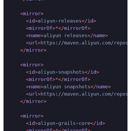
<
mirror
>
<
id
>
aliyun-releases
</
id
>
<
mirrorOf
>
*
</
mirrorOf
>
<
name
>
aliyun releases
</
name
>
<
url
>
https://maven.aliyun.com/repos
</
mirror
>
<
mirror
>
<
id
>
aliyun-snapshots
</
id
>
<
mirrorOf
>
*
</
mirrorOf
>
<
name
>
aliyun snapshots
</
name
>
<
url
>
https://maven.aliyun.com/repos
</
mirror
>
<
mirror
>
<
id
>
aliyun-grails-core
</
id
>
<
mirrorOf
>
*
</
mirrorOf
>