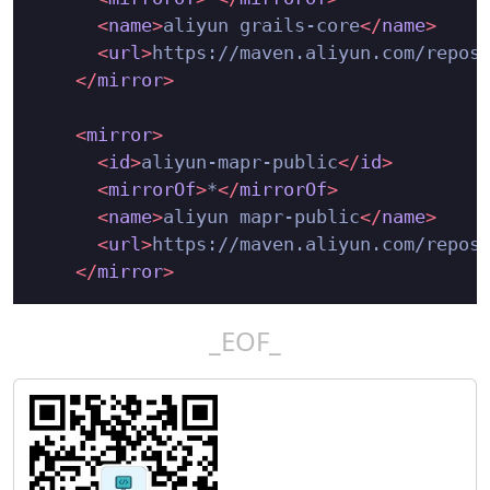
<
name
>
aliyun grails-core
</
name
>
<
url
>
https://maven.aliyun.com/repos
</
mirror
>
<
mirror
>
<
id
>
aliyun-mapr-public
</
id
>
<
mirrorOf
>
*
</
mirrorOf
>
<
name
>
aliyun mapr-public
</
name
>
<
url
>
https://maven.aliyun.com/repos
</
mirror
>
_EOF_