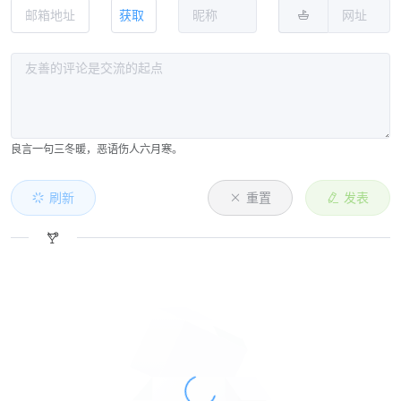
获取
良言一句三冬暖，恶语伤人六月寒。
刷新
重置
发表