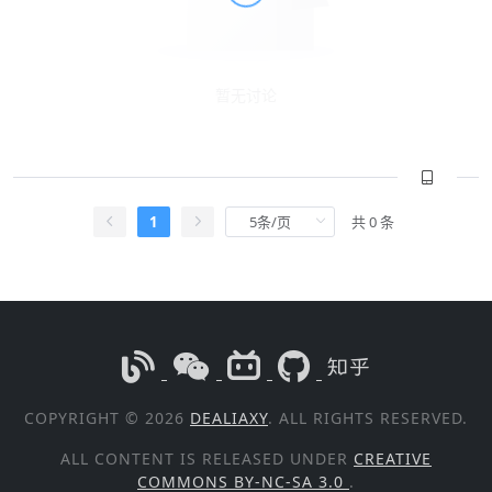
暂无讨论
1
共 0 条
COPYRIGHT © 2026
DEALIAXY
. ALL RIGHTS RESERVED.
ALL CONTENT IS RELEASED UNDER
CREATIVE
COMMONS BY-NC-SA 3.0
.