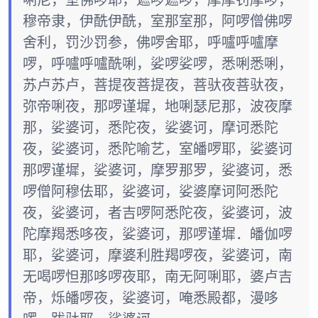
唎尼，室佛啰耶，遮啰遮啰，摩摩罚摩啰，
穆帝隶，伊酰伊酰，室那室那，阿啰僧佛啰
舍利，罚沙罚参，佛啰舍耶，呼嚧呼嚧摩
啰，呼嚧呼嚧酰唎，娑啰娑啰，悉唎悉唎，
苏卢苏卢，菩提夜菩提夜，菩驮夜菩驮夜，
弥帝唎夜，那啰谨墀，地唎瑟尼那，波夜摩
那，娑婆诃，悉陀夜，娑婆诃，摩诃悉陀
夜，娑婆诃，悉陀喻艺，室皤啰耶，娑婆诃
那啰谨墀，娑婆诃，摩罗那罗，娑婆诃，悉
啰僧阿穆佉耶，娑婆诃，娑婆摩诃阿悉陀
夜，娑婆诃，者吉啰阿悉陀夜，娑婆诃，波
陀摩羯悉哆夜，娑婆诃，那啰谨墀．皤伽啰
耶，娑婆诃，摩婆利胜羯啰夜，娑婆诃，南
无喝啰怛那哆啰夜耶，南无阿唎耶，婆卢吉
帝，烁皤啰夜，娑婆诃，唵悉殿都，漫哆