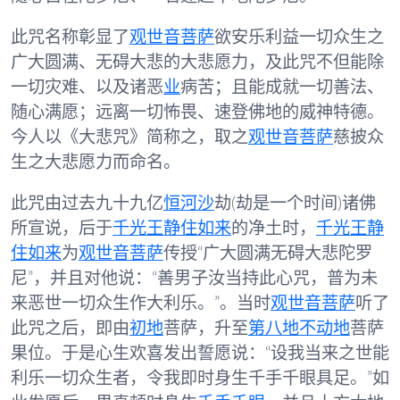
此咒名称彰显了
观世音菩萨
欲安乐利益一切众生之
广大圆满、无碍大悲的大悲愿力，及此咒不但能除
一切灾难、以及诸恶
业
病苦；且能成就一切善法、
随心满愿；远离一切怖畏、速登佛地的威神特德。
今人以《大悲咒》简称之，取之
观世音菩萨
慈披众
生之大悲愿力而命名。
此咒由过去九十九亿
恒河沙
劫(劫是一个时间)诸佛
所宣说，后于
千光王静住如来
的净土时，
千光王静
住如来
为
观世音菩萨
传授“广大圆满无碍大悲陀罗
尼”，并且对他说：“善男子汝当持此心咒，普为未
来恶世一切众生作大利乐。”。当时
观世音菩萨
听了
此咒之后，即由
初地
菩萨，升至
第八地
不动地
菩萨
果位。于是心生欢喜发出誓愿说：“设我当来之世能
利乐一切众生者，令我即时身生千手千眼具足。”如