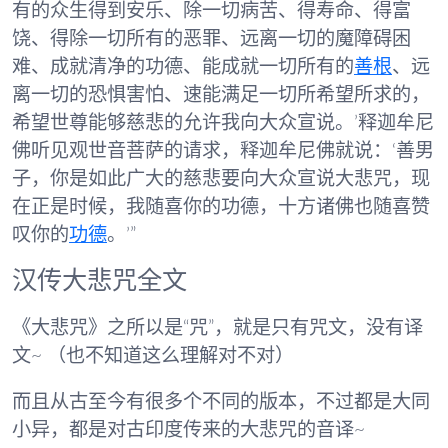
有的众生得到安乐、除一切病苦、得寿命、得富
饶、得除一切所有的恶罪、远离一切的魔障碍困
难、成就清净的功德、能成就一切所有的
善根
、远
离一切的恐惧害怕、速能满足一切所希望所求的，
希望世尊能够慈悲的允许我向大众宣说。’释迦牟尼
佛听见观世音菩萨的请求，释迦牟尼佛就说：‘善男
子，你是如此广大的慈悲要向大众宣说大悲咒，现
在正是时候，我随喜你的功德，十方诸佛也随喜赞
叹你的
功德
。’”
汉传大悲咒全文
《大悲咒》之所以是“咒”，就是只有咒文，没有译
文~ （也不知道这么理解对不对）
而且从古至今有很多个不同的版本，不过都是大同
小异，都是对古印度传来的大悲咒的音译~