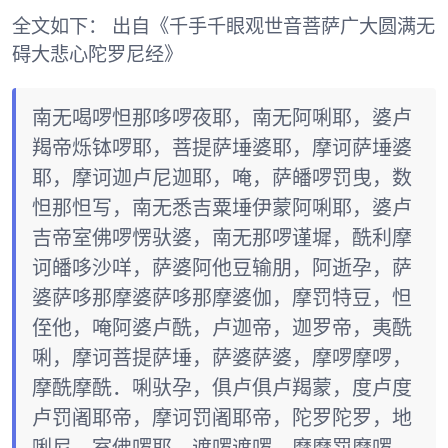
全文如下： 出自《千手千眼观世音菩萨广大圆满无
碍大悲心陀罗尼经》
南无喝啰怛那哆啰夜耶，南无阿唎耶，婆卢
羯帝烁钵啰耶，菩提萨埵婆耶，摩诃萨埵婆
耶，摩诃迦卢尼迦耶，唵，萨皤啰罚曳，数
怛那怛写，南无悉吉粟埵伊蒙阿唎耶，婆卢
吉帝室佛啰愣驮婆，南无那啰谨墀，酰利摩
诃皤哆沙咩，萨婆阿他豆输朋，阿逝孕，萨
婆萨哆那摩婆萨哆那摩婆伽，摩罚特豆，怛
侄他，唵阿婆卢酰，卢迦帝，迦罗帝，夷酰
唎，摩诃菩提萨埵，萨婆萨婆，摩啰摩啰，
摩酰摩酰．唎驮孕，俱卢俱卢羯蒙，度卢度
卢罚阇耶帝，摩诃罚阇耶帝，陀罗陀罗，地