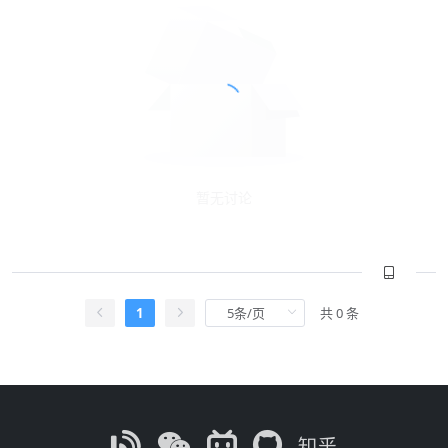
暂无讨论
1
共 0 条