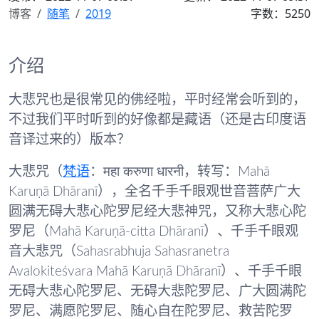
博客
随笔
2019
字数：5250
介绍
大悲咒也是很常见的佛经啦，平时经常会听到的，
不过我们平时听到的好像都是藏语（还是古印度语
音译过来的）版本？
大悲咒
（
梵语
：महा करुणा धारनी，转写：Mahā
Karuṇā Dhāranī），全名
千手千眼观世音菩萨广大
圆满无碍大悲心陀罗尼经大悲神咒
，又称
大悲心陀
罗尼
（Mahā Karuṇā-citta Dhāranī）、
千手千眼观
音大悲咒
（Sahasrabhuja Sahasranetra
Avalokiteśvara Mahā Karuṇā Dhāranī）、
千手千眼
无碍大悲心陀罗尼
、
无碍大悲陀罗尼
、
广大圆满陀
罗尼
、
满愿陀罗尼
、
随心自在陀罗尼
、
救苦陀罗