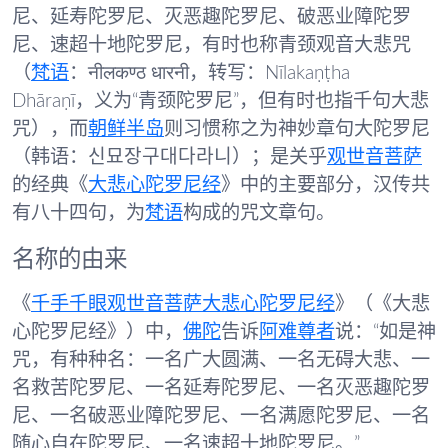
尼
、
延寿陀罗尼
、
灭恶趣陀罗尼
、
破恶业障陀罗
尼
、
速超十地陀罗尼
，有时也称
青颈观音大悲咒
（
梵语
：नीलकण्ठ धारनी，转写：Nīlakaṇṭha
Dhāraṇī，义为“青颈陀罗尼”，但有时也指千句大悲
咒），而
朝鲜半岛
则习惯称之为
神妙章句大陀罗尼
（韩语：신묘장구대다라니）；是关乎
观世音菩萨
的经典《
大悲心陀罗尼经
》中的主要部分，汉传共
有八十四句，为
梵语
构成的咒文章句。
名称的由来
《
千手千眼观世音菩萨大悲心陀罗尼经
》（《大悲
心陀罗尼经》）中，
佛陀
告诉
阿难尊者
说：“如是神
咒，有种种名：一名广大圆满、一名无碍大悲、一
名救苦陀罗尼、一名延寿陀罗尼、一名灭恶趣陀罗
尼、一名破恶业障陀罗尼、一名满愿陀罗尼、一名
随心自在陀罗尼、一名速超十地陀罗尼。”