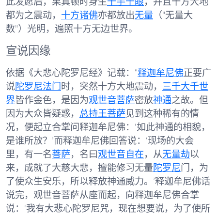
此发愿后，果真顿时身生
千手千眼
，并且十方大地
都为之震动，
十方诸佛
亦都放出
无量
（"无量大
数"）光明，遍照十方无边世界。
宣说因缘
依据《大悲心陀罗尼经》记载：“
释迦牟尼佛
正要广
说
陀罗尼
法门
时，突然十方大地震动，
三千大千世
界
皆作金色，是因为
观世音菩萨
密放
神通
之故。但
因为大众皆疑惑，
总持王菩萨
见到这种稀有的情
况，便起立合掌问释迦牟尼佛：‘如此神通的相貌，
是谁所放？’而释迦牟尼佛回答说：‘现场的大会
里，有一名
菩萨
，名曰
观世音自在
，从
无量劫
以
来，成就了大慈大悲，擅能修习无量
陀罗尼
门，为
了使众生安乐，所以释放神通威力。’释迦牟尼佛话
说完，观世音菩萨从座而起，向释迦牟尼佛合掌
说：‘我有大悲心陀罗尼咒，现在想要说，为了使所