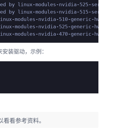
ed by linux-modules-nvidia-525-server-generic
ed by linux-modules-nvidia-515-server-generic
inux-modules-nvidia-510-generic-hwe-22.04)

inux-modules-nvidia-525-generic-hwe-22.04)

来安装驱动，示例：
可以看看参考资料。