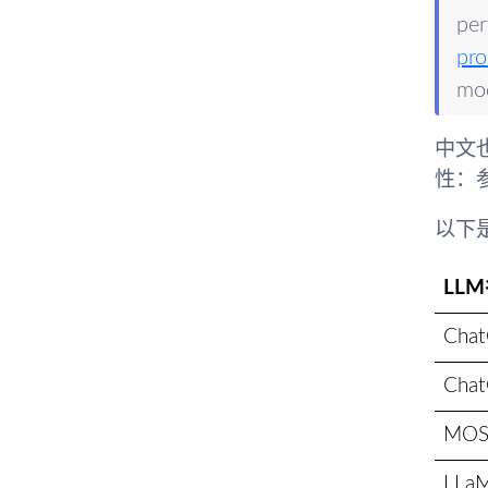
per
pro
mod
中文
性：
以下
LL
Chat
Cha
MOS
LLa