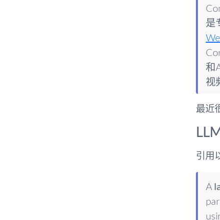
C
是
We
C
和
视
最近很
LL
引用以下
A
l
par
us