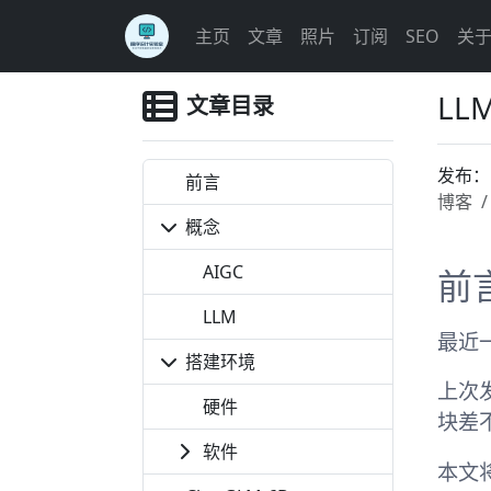
主页
文章
照片
订阅
SEO
关
L
文章目录
发布
前言
博客
概念
AIGC
前
LLM
最近
搭建环境
上次
硬件
块差
软件
本文