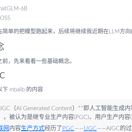
hatGLM-6B
OSS
先简单的把模型跑起来，后续将继续我近期在LLM方向
念
之前，先来看看一些基础概念。
GC
下 mbalib 的内容
AIGC（AI Generated Content）**即人工智能生
），被认为是继专业生产内容(PGC)、用户生产内容
联网
内容
生产方式
经历了
PGC
——
UGC
——AIGC的过程。