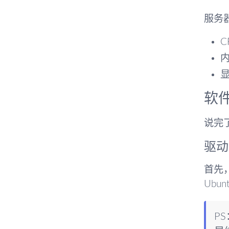
服务
C
内
显
软
说完
驱动
首先
Ubu
P