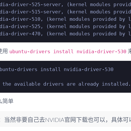
dia-driver-525-server, (kernel modules provid
dia-driver-515-server, (kernel modules provid
dia-driver-510, (kernel modules provided by l
dia-driver-525, (kernel modules provided by l
ubuntu-drivers install nvidia-driver-530
使用
buntu-drivers install nvidia-driver-530

么简单
S：当然非要自己去NVIDIA官网下载也可以，具体