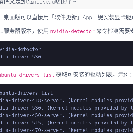
编译又是卸载nouveau啥的了~
untu桌面版可以直接用「软件更新」App一键安装显卡驱
nvidia-detector
ntu服务器版本，使用
命令检测需要
vidia-detector

ubuntu-drivers list
获取可安装的驱动列表，示例
buntu-drivers list

dia-driver-418-server, (kernel modules provid
dia-driver-530, (kernel modules provided by l
dia-driver-450-server, (kernel modules provid
dia-driver-515, (kernel modules provided by l
dia-driver-470-server, (kernel modules provid