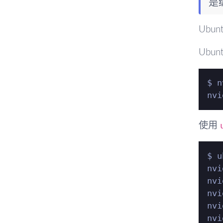
是
Ub
Ubu
$ n
使用
$ u
nvi
nvi
nvi
nvi
nvi