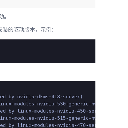
动。
安装的驱动版本，示例：
：
ed by nvidia-dkms-418-server)

inux-modules-nvidia-530-generic-hwe-22.04)

ed by linux-modules-nvidia-450-server-generic
inux-modules-nvidia-515-generic-hwe-22.04)

ed by linux-modules-nvidia-470-server-generic