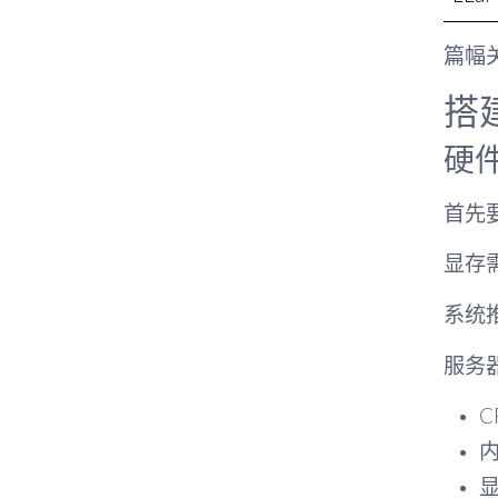
篇幅
搭
硬
首先要
显存
系统
服务
C
内
显