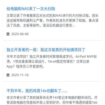
给电脑和NAS来了一次大扫除
文章记录了作者搬家后对台式机和NAS进行的大扫除过程。因长
途运输导致机器积尘严重，作者拆机清灰并更换了硅脂，重点清
洁了风扇、主板等部件。清洁后机器运行更安...
2025-06-06
独立开发者的一周：我这次是真的开始搞项目了
半年才动项目？独立开发者时间管理真成学问。AirPad MVP丝
滑，Y项目备案堪比谍战片，Taro4稳定性堪忧？日常记录
App？程序员三件套是吧。
2025-11-16
不到半年，我的鸡哥14x也翻车了……
本文作者分享了其机械革命无界14X笔记本电脑的翻车经历。尽
管该款电脑在性能和外观上受到好评，但作者不慎遇到键盘Tab