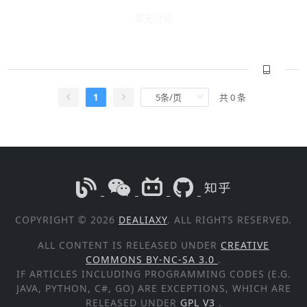
暂无讨论
1
共 0 条
COPYRIGHT © 2026
DEALIAXY
. ALL RIGHTS RESERVED.
ALL CONTENT IS RELEASED UNDER
CREATIVE
COMMONS BY-NC-SA 3.0
.
IF ARTICLES INCLUDING PROGRAMMING CODES (E.G.
JAVA, PYTHON, C#, GO) ARE EXCEPTIONS, WHICH ARE
RELEASED UNDER
GPL V3
.