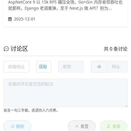
AspNetCore 9 以 15k RPS 碾压全场，Go+Gin 内存省但吞吐也
就那样。Django 老调重弹，至于 Next.js 做 API？别为...
2025-12-01
讨论区
共 0 条讨论
获取
良言一句三冬暖，恶语伤人六月寒。
刷新
重置
发表