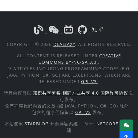
COPYRIGHT © 2026
DEALIAXY
. ALL RIGHTS RESERVED.
ALL CONTENT IS RELEASED UNDER
CREATIVE
COMMONS BY-NC-SA 3.0
.
IF ARTICLES INCLUDING PROGRAMMING CODES (E.G.
JAVA, PYTHON, C#, GO) ARE EXCEPTIONS, WHICH ARE
RELEASED UNDER
GPL V3
.
所有內容皆以
知识共享署名-相同方式共享 4.0 国际许可协议
进
行发布。
含有程序代码內容的文章 (如 JAVA, PYTHON, C#, GO) 除外，
包含的程序代码皆以
GPL V3
发布。
本站使用
STARBLOG
开源博客系统， 基于
.NETCORE
技术构
建