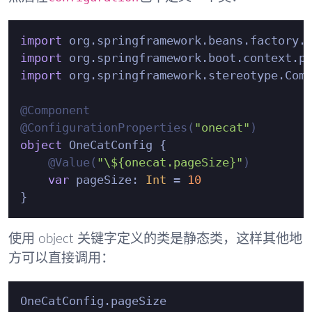
import
 org.springframework.beans.factory.
import
import
 org.springframework.stereotype.Comp
@Component
@ConfigurationProperties(
"onecat"
)
object
 OneCatConfig {

@Value(
"\${onecat.pageSize}"
)
var
 pageSize: 
Int
 = 
10
使用 object 关键字定义的类是静态类，这样其他地
方可以直接调用：