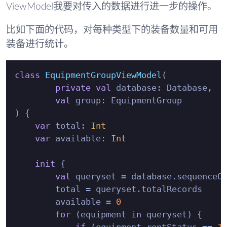
ViewModel我要对传入的数据进行进一步的操作。
比如下面的代码，对每种类型下的装备数量和可用
装备进行统计。
class
EquipmentGroupViewModel
(

private
val
 database: Database,

val
 group: EquipmentGroup

) {

var
 total: 
Int
var
 available: 
Int
init
 {

val
 queryset = database.sequenceOf
        total = queryset.totalRecords

        available = 
0
for
 (equipment 
in
 queryset) {
