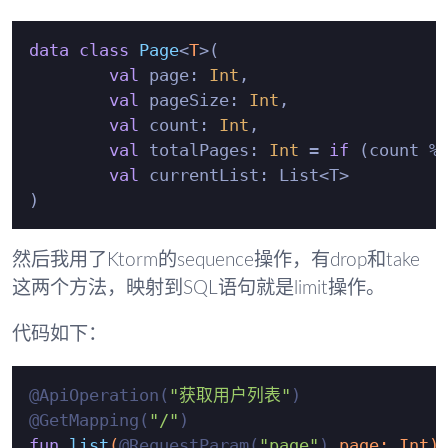
data
class
Page
<
T
>(

val
 page: 
Int
,

val
 pageSize: 
Int
,

val
 count: 
Int
,

val
 totalPages: 
Int
 = 
if
 (count %
val
 currentList: List<T>

然后我用了Ktorm的sequence操作，有drop和take
这两个方法，映射到SQL语句就是limit操作。
代码如下：
@ApiOperation(
"获取用户列表"
)
@GetMapping(
"/"
)
fun
list
(
@RequestParam(
"page"
)
 page: 
Int
)