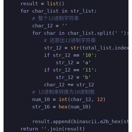
    result = 
list
()

for
 char_list 
in
 str_list:

# 整个12进制字符串
        char_12 = 
''
for
 char 
in
 char_list.split(
' '
):

# 还原出12进制字符串
            str_12 = 
str
(total_list.index(
if
 str_12 == 
'10'
:

                str_12 = 
'a'
if
 str_12 == 
'11'
:

                str_12 = 
'b'
            char_12 += str_12

# 12进制串转换为10进制数
        num_10 = 
int
(char_12, 
12
)

        str_16 = 
hex
(num_10)

        result.append(binascii.a2b_hex(st
return
''