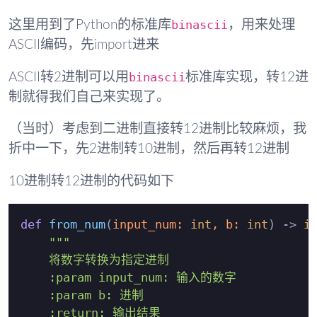
binascii
这里用到了Python的标准库
，用来处理
ASCII编码，先import进来
binascii
ASCII转2进制可以用
标准库实现，转12进
制就得我们自己来实现了。
（当时）考虑到二进制直接转12进制比较麻烦，我
折中一下，先2进制转10进制，然后再转12进制
10进制转12进制的代码如下
def
from_num
(
input_num: 
int
, b: 
int
) -> 
i
"""

    将数字转换为指定进制

    :param input_num: 输入的数字

    :param b: 进制

    :return: 输出结果
