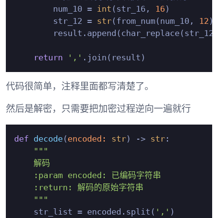
        num_10 = 
int
(str_16, 
16
)

        str_12 = 
str
(from_num(num_10, 
12
))
        result.append(char_replace(str_12)
return
','
代码很简单，注释里面都写清楚了。
然后是解密，只需要把加密过程逆向一遍就行
def
decode
(
encoded: 
str
) -> 
str
:

"""

    解码

    :param encoded: 已编码字符串

    :return: 解码的原始字符串

    """
    str_list = encoded.split(
','
)
