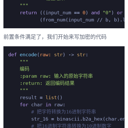
    """
return
 ((input_num == 
0
) 
and
"0"
) 
or
 \
           (from_num(input_num // b, b).l
前置条件满足了，我们开始来写加密的代码
def
encode
(
raw: 
str
) -> 
str
:

"""

    编码

    :param raw: 输入的原始字符串

    :return: 返回编码结果

    """
    result = 
list
()

for
 char 
in
 raw:

# 把字符转换为16进制字符串
        str_16 = binascii.b2a_hex(char.en
# 把16进制字符串转换为10进制数字