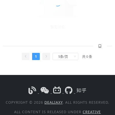
暂无讨论
1
共 0 条
COPYRIGHT © 2026
DEALIAXY
. ALL RIGHTS RESERVED.
ALL CONTENT IS RELEASED UNDER
CREATIVE