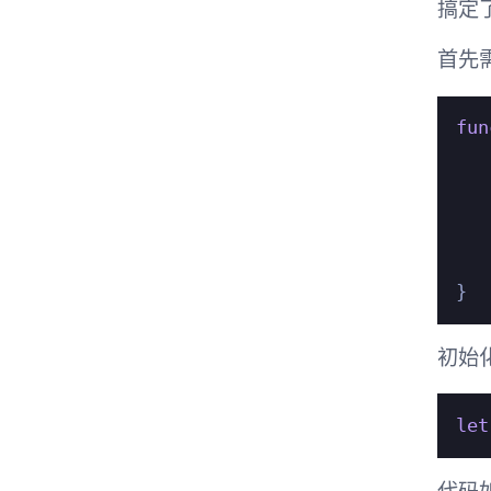
搞定
首先
fun
   
初始化
let