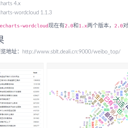
harts 4.x
charts-wordcloud 1.1.3
echarts-wordcloud
2.0
1.x
2.0
现在有
和
两个版本，
果
览地址：http://www.sblt.deali.cn:9000/weibo_top/