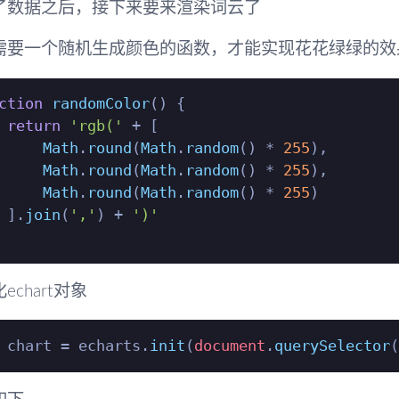
了数据之后，接下来要来渲染词云了
需要一个随机生成颜色的函数，才能实现花花绿绿的效
ction
randomColor
(
) {

return
'rgb('
 + [

Math
.
round
(
Math
.
random
() * 
255
),

Math
.
round
(
Math
.
random
() * 
255
),

Math
.
round
(
Math
.
random
() * 
255
)

 ].
join
(
','
) + 
')'
echart对象
 chart = echarts.
init
(
document
.
querySelector
(