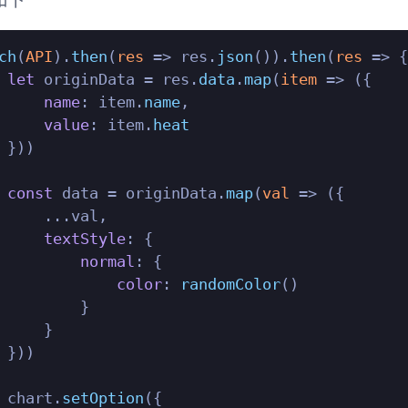
如下
ch
(
API
).
then
(
res
 =>
 res.
json
()).
then
(
res
 =>
 {

let
 originData = res.
data
.
map
(
item
 =>
 ({

name
: item.
name
,

value
: item.
heat
 }))

const
 data = originData.
map
(
val
 =>
 ({

     ...val,

textStyle
: {

normal
: {

color
: 
randomColor
()

         }

     }

 }))

 chart.
setOption
({
