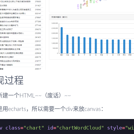
现过程
建一个HTML~~（废话）~~
用echarts，所以需要一个div来放canvas：
v
class
=
"chart"
id
=
"chartWordCloud"
style
=
"wi