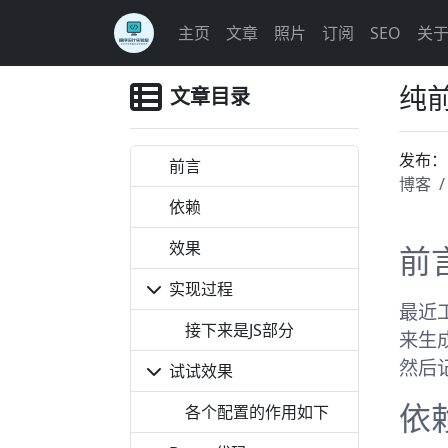
主页
文章
照片
订阅
SEO
关
纯
文章目录
发布
前言
博客
依赖
效果
前
实现过程
最近
接下来是JS部分
来生
然后
试试效果
各个配置的作用如下
依