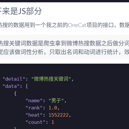
来是JS部分
热搜的数据用到一个我之前的OneCat项目的接口，数
热搜关键词数据是爬虫拿到微博热搜数据之后做分
觉应该做词性分析，只取出名词和动词进行统计，
"detail"
:
"微博热搜关键词"
,
"data"
:
[
{
"name"
:
"男子"
,
"rank"
:
1.0
,
"heat"
:
1552222
,
"count"
:
1