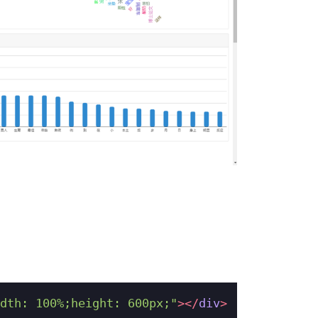
dth: 100%;height: 600px;"
>
</
div
>