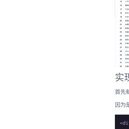
实
首先新
因为是
<
di