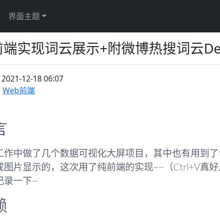
于
界面主题
前端实现词云展示+附微博热搜词云De
：
2021-12-18 06:07
Web前端
言
工作中做了几个数据可视化大屏项目，其中也有用到了词
成图片显示的，这次用了纯前端的实现~~（Ctrl+V真
记录一下~
赖