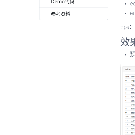
Demo代码
ec
参考资料
e
tips：
效
预