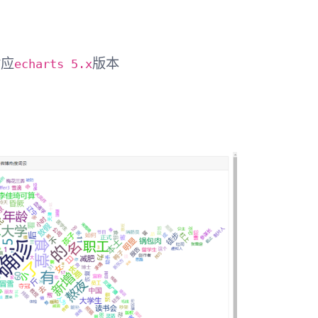
echarts 5.x
对应
版本