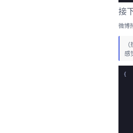
接下
微博
（
感
{