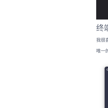
终
我很
唯一