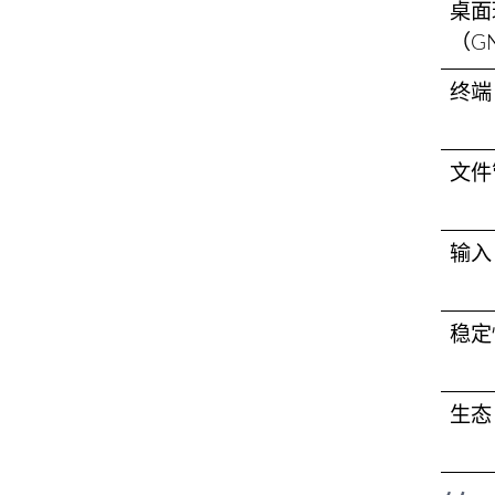
桌面
（G
终端
文件
输入
稳定
生态