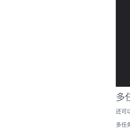
多
还可
多任务