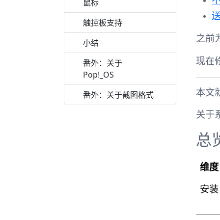
不
鼠标
触控板支持
之前
小结
现在修
番外：关于
Pop!_OS
本文
番外：关于截图格式
关于
总
维度
安装