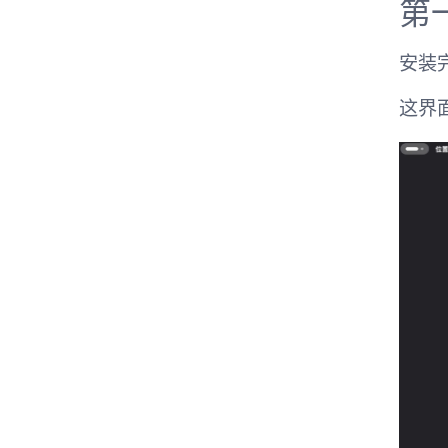
第
安装
这界