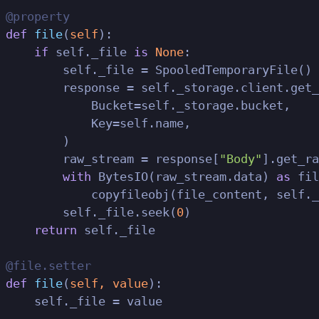
 @property
def
file
(
self
):

if
 self._file 
is
None
:

         self._file = SpooledTemporaryFile()

         response = self._storage.client.get_
             Bucket=self._storage.bucket,

             Key=self.name,

         )

         raw_stream = response[
"Body"
].get_ra
with
 BytesIO(raw_stream.data) 
as
 fil
             copyfileobj(file_content, self._
         self._file.seek(
0
)

return
 self._file

 @file.setter
def
file
(
self, value
):

     self._file = value
