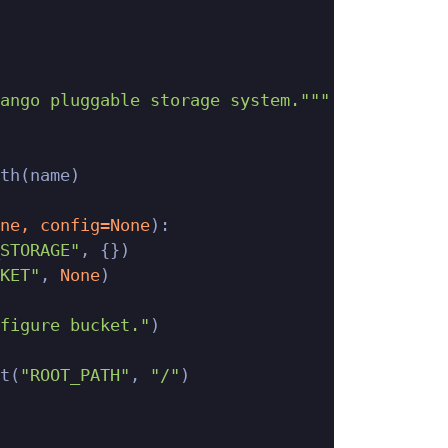
ango pluggable storage system."""
th(name)

ne
, config=
None
):

STORAGE"
, {})

KET"
, 
None
)

figure bucket."
)

t(
"ROOT_PATH"
, 
"/"
)
