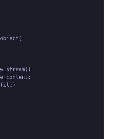
object(

w_stream()

e_content:

file)
