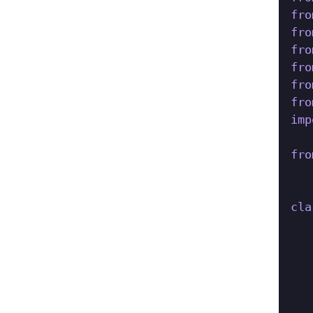
fro
fro
fro
fro
fro
fro
imp
fro
cla
   
   
   