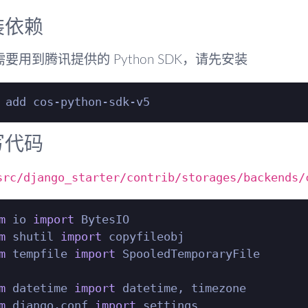
装依赖
要用到腾讯提供的 Python SDK，请先安装
写代码
src/django_starter/contrib/storages/backends/
m
 io 
import
m
 shutil 
import
m
 tempfile 
import
 SpooledTemporaryFile

m
 datetime 
import
m
 django.conf 
import