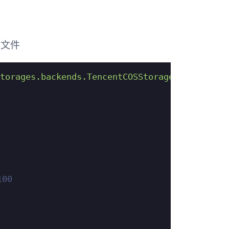
文件
torages.backends.TencentCOSStorage"
00