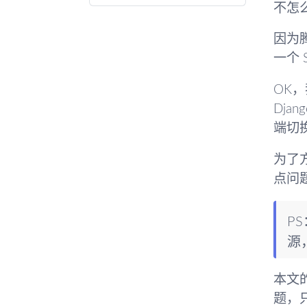
不怎
因为腾
一个 
OK
Dja
端切换
为了
点问题
P
源
本文的
题，