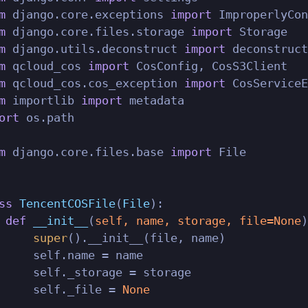
m
 django.core.exceptions 
import
m
 django.core.files.storage 
import
m
 django.utils.deconstruct 
import
m
 qcloud_cos 
import
m
 qcloud_cos.cos_exception 
import
m
 importlib 
import
ort
 os.path

m
 django.core.files.base 
import
 File

ss
TencentCOSFile
(
File
):

def
__init__
(
self, name, storage, file=
None
)
super
().__init__(file, name)

     self.name = name

     self._storage = storage

     self._file = 
None