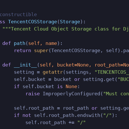
constructible
ss
TencentCOSStorage
(
Storage
):

"""Tencent Cloud Object Storage class for Dj
def
path
(
self, name
):

return
super
(TencentCOSStorage, self).pa
def
__init__
(
self, bucket=
None
, root_path=
No
     setting = 
getattr
(settings, 
"TENCENTCOS_
     self.bucket = bucket 
or
 setting.get(
"BUC
if
 self.bucket 
is
None
:

raise
 ImproperlyConfigured(
"Must con
     self.root_path = root_path 
or
 setting.ge
if
not
 self.root_path.endswith(
"/"
):

         self.root_path += 
"/"