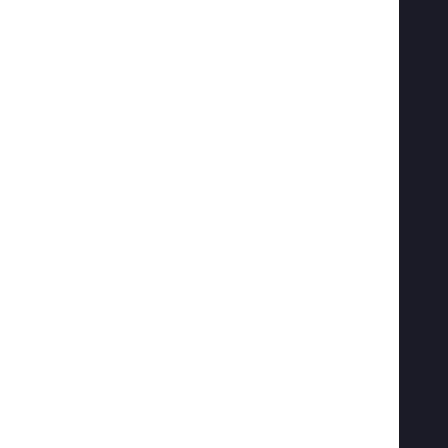
   
   
   
   
   
   
   
   
   
   
   