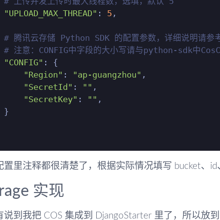
# 上传并发上传时最大线程数，选填，默认 5
"UPLOAD_MAX_THREAD"
: 
5
,

# 腾讯云存储 Python SDK 的配置参数，详细说明请
# 注意：CONFIG中字段的大小写请与python-sdk中Co
"CONFIG"
: {

"Region"
: 
"ap-guangzhou"
,

"SecretId"
: 
""
,

"SecretKey"
: 
""
,

 }

置里注释都很清楚了，根据实际情况填写 bucket、id
orage 实现
说到我把 COS 集成到 DjangoStarter 里了，所以放