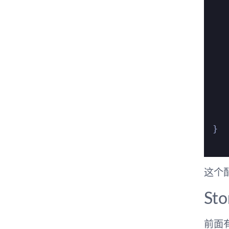
   
}

这个配
St
前面有