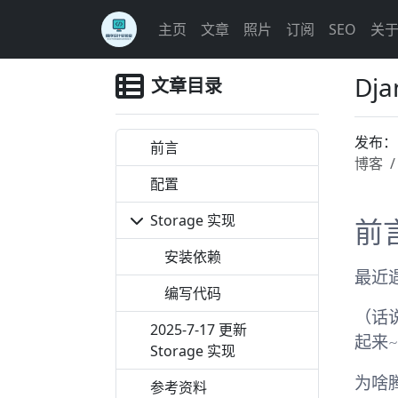
主页
文章
照片
订阅
SEO
关
Dj
文章目录
发布
前言
博客
配置
Storage 实现
前
安装依赖
最近
编写代码
（话说
2025-7-17 更新
起来
Storage 实现
为啥
参考资料