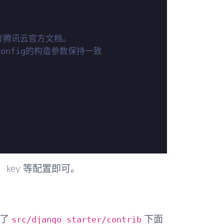
参考腾讯云官方文档。
sConfig的构造参数保持一致
、key 等配置即可。
src/django_starter/contrib
到了
下面