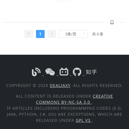
暂无讨论
1
共 0 条
COPYRIGHT © 2026
DEALIAXY
. ALL RIGHTS RESERVED.
ALL CONTENT IS RELEASED UNDER
CREATIVE
COMMONS BY-NC-SA 3.0
.
IF ARTICLES INCLUDING PROGRAMMING CODES (E.G.
JAVA, PYTHON, C#, GO) ARE EXCEPTIONS, WHICH ARE
RELEASED UNDER
GPL V3
.