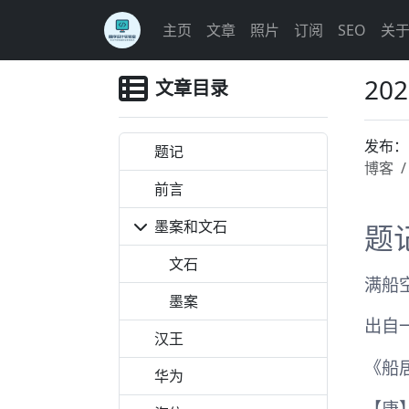
主页
文章
照片
订阅
SEO
关
2
文章目录
发布
题记
博客
前言
墨案和文石
题
文石
满船
墨案
出自
汉王
《船
华为