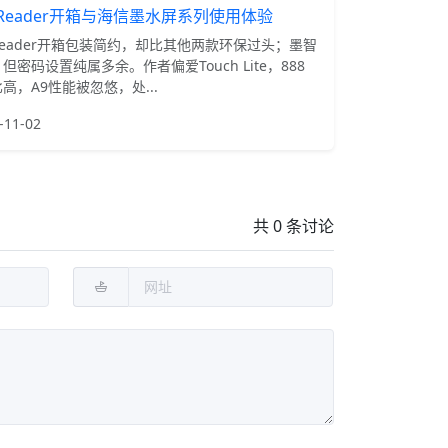
iReader开箱与海信墨水屏系列使用体验
Reader开箱包装简约，却比其他两款环保过头；墨智
但密码设置纯属多余。作者偏爱Touch Lite，888
高，A9性能被忽悠，处...
-11-02
共 0 条讨论