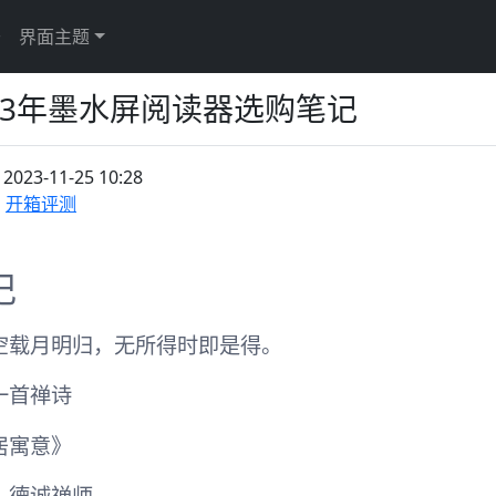
于
界面主题
023年墨水屏阅读器选购笔记
：
2023-11-25 10:28
开箱评测
记
空载月明归，无所得时即是得。
一首禅诗
居寓意》