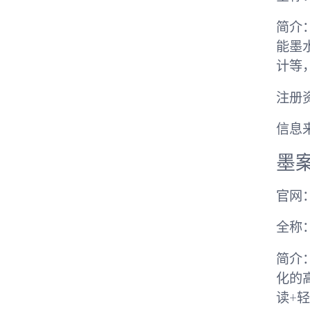
简介
能墨
计等
注册
信息来自
墨
官网：h
全称
简介
化的
读+