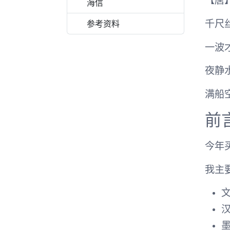
【唐
海信
参考资料
千尺
一波
夜静
满船
前
今年
我主