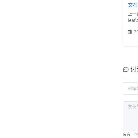
文石
上一
leaf
20
讨
良言一句