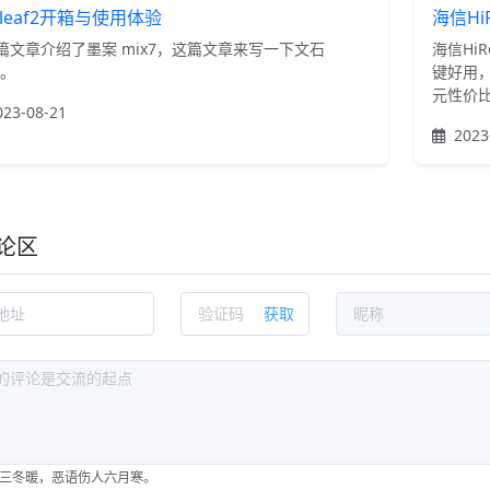
leaf2开箱与使用体验
海信H
篇文章介绍了墨案 mix7，这篇文章来写一下文石
海信Hi
2。
键好用，
元性价比
23-08-21
2023
论区
获取
三冬暖，恶语伤人六月寒。