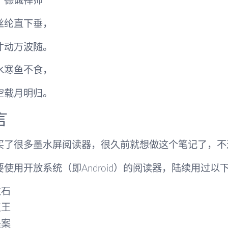
】德诚禅师
丝纶直下垂，
才动万波随。
水寒鱼不食，
空载月明归。
言
买了很多墨水屏阅读器，很久前就想做这个笔记了，不
要使用开放系统（即Android）的阅读器，陆续用过以
文石
汉王
墨案