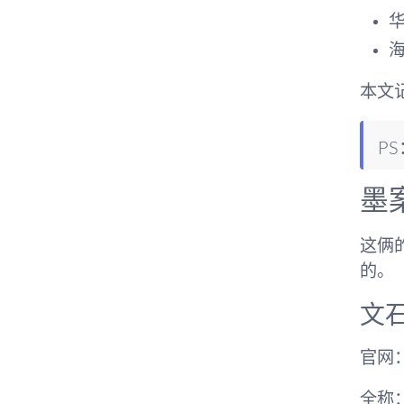
本文
P
墨
这俩
的。
文
官网：ht
全称