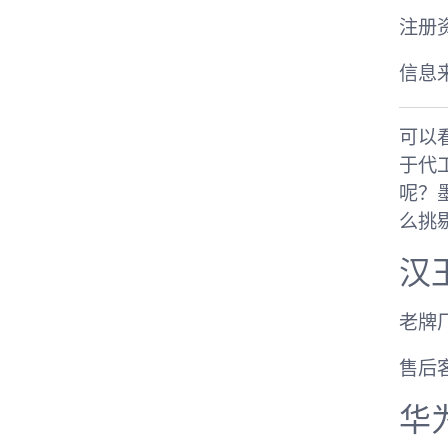
注册资
信息来自
可以
于代
呢？
么挑
汉
老牌
售后
华