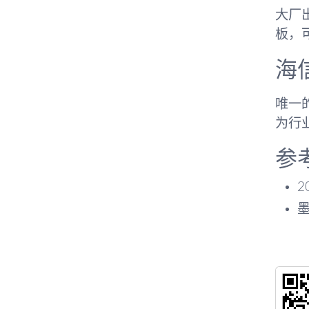
大厂出
板，
海
唯一的
为行
参
2
墨