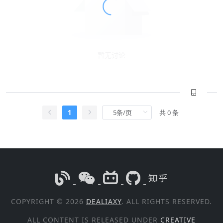
暂无讨论
1
共 0 条
COPYRIGHT © 2026
DEALIAXY
. ALL RIGHTS RESERVED.
ALL CONTENT IS RELEASED UNDER
CREATIVE