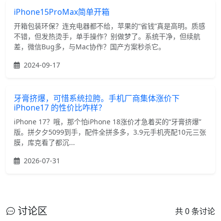
iPhone15ProMax简单开箱
开箱包装环保？连充电器都不给，苹果的“省钱”真是高明。质感
不错，但发热烫手，单手操作？别做梦了。系统干净，但续航
差，微信Bug多，与Mac协作？国产方案秒杀它。
2024-09-17
牙膏挤爆，可惜系统拉胯。手机厂商集体涨价下
iPhone17 的性价比咋样？
iPhone 17？哦，那个怕iPhone 18涨价才急着买的“牙膏挤爆”
版。拼夕夕5099到手，配件全拼多多，3.9元手机壳配10元三张
膜，库克看了都沉...
2026-07-31
讨论区
共 0 条讨论