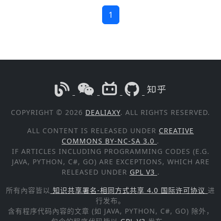
1
COPYRIGHT © 2026
DEALIAXY
. ALL RIGHTS RESERVED.
ALL CONTENT IS RELEASED UNDER
CREATIVE
COMMONS BY-NC-SA 3.0
.
IF ARTICLES INCLUDING PROGRAMMING CODES (E.G.
JAVA, PYTHON, C#, GO) ARE EXCEPTIONS, WHICH ARE
RELEASED UNDER
GPL V3
.
所有內容皆以
知识共享署名-相同方式共享 4.0 国际许可协议
进
行发布。
含有程序代码內容的文章 (如 JAVA, PYTHON, C#, GO) 除外，