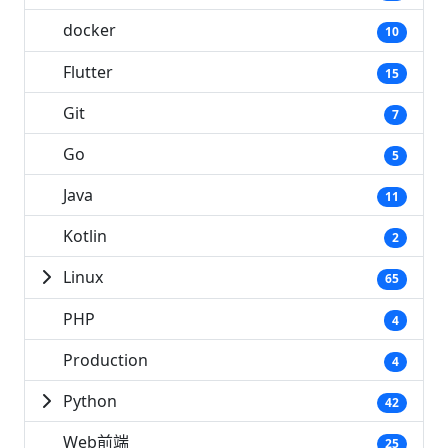
docker
10
Flutter
15
Git
7
Go
5
Java
11
Kotlin
2
Linux
65
PHP
4
Production
4
Python
42
Web前端
25