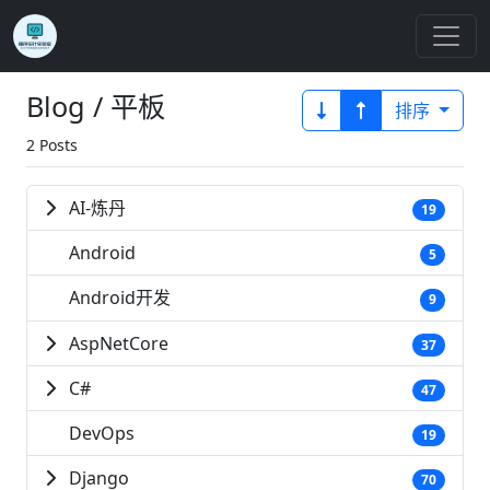
Blog / 平板
排序
2 Posts
AI-炼丹
19
Android
5
Android开发
9
AspNetCore
37
C#
47
DevOps
19
Django
70