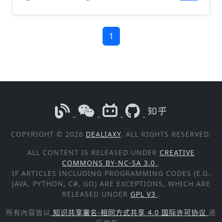
1
COPYRIGHT © 2026
DEALIAXY
. ALL RIGHTS RESERVED.
ALL CONTENT IS RELEASED UNDER
CREATIVE
COMMONS BY-NC-SA 3.0
.
IF ARTICLES INCLUDING PROGRAMMING CODES (E.G.
JAVA, PYTHON, C#, GO) ARE EXCEPTIONS, WHICH ARE
RELEASED UNDER
GPL V3
.
所有內容皆以
知识共享署名-相同方式共享 4.0 国际许可协议
进