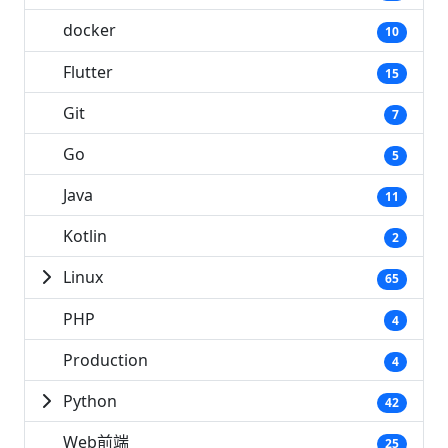
docker
10
Flutter
15
Git
7
Go
5
Java
11
Kotlin
2
Linux
65
PHP
4
Production
4
Python
42
Web前端
25