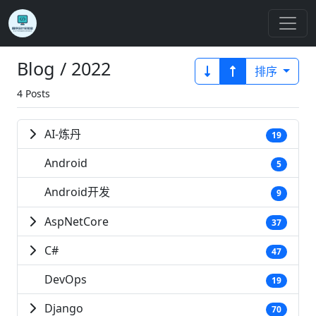
Blog / 2022
排序
4 Posts
AI-炼丹
19
Android
5
Android开发
9
AspNetCore
37
C#
47
DevOps
19
Django
70