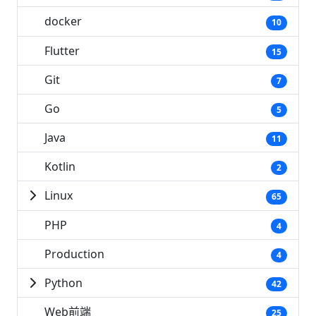
docker
10
Flutter
15
Git
7
Go
5
Java
11
Kotlin
2
Linux
65
PHP
4
Production
4
Python
42
Web前端
25