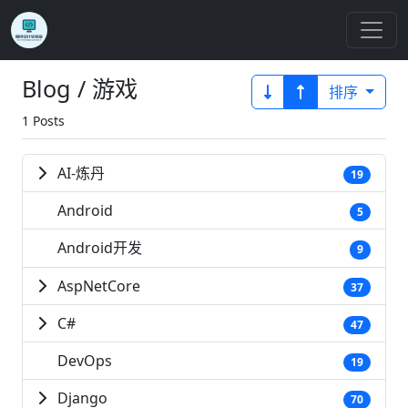
Blog / 游戏
排序
1 Posts
AI-炼丹
19
Android
5
Android开发
9
AspNetCore
37
C#
47
DevOps
19
Django
70