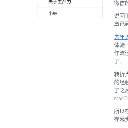
关于生产力
微信
小结
说回正
章已
去年入手
体验
作流还
了。
转折
的经
了之
mac
所以在
存起