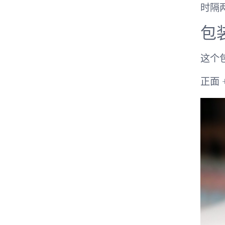
时隔
包
这个
正面 