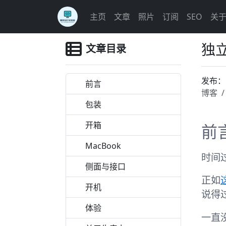
主页
文章
照片
订阅
SEO
关
独立
文章目录
发布
前言
博客
包装
开箱
前
MacBook
时间
侧面与接口
正如
开机
说得
体验
一直