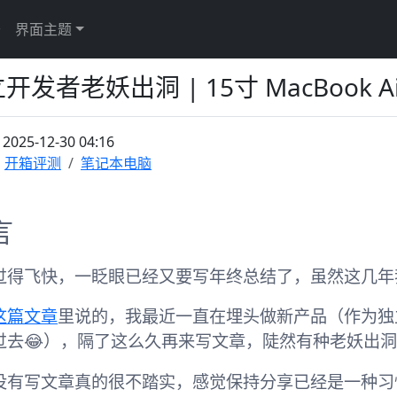
于
界面主题
开发者老妖出洞 | 15寸 MacBook 
：
2025-12-30 04:16
开箱评测
笔记本电脑
言
过得飞快，一眨眼已经又要写年终总结了，虽然这几年
这篇文章
里说的，我最近一直在埋头做新产品（作为独
过去😂），隔了这么久再来写文章，陡然有种老妖出
没有写文章真的很不踏实，感觉保持分享已经是一种习