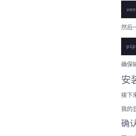
然后
确保
安装
接下
我的
确