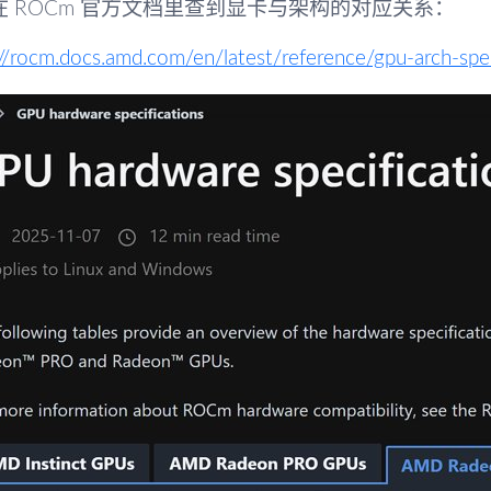
在 ROCm 官方文档里查到显卡与架构的对应关系：
://rocm.docs.amd.com/en/latest/reference/gpu-arch-spe