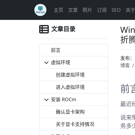
主页
文章
照片
订阅
SEO
关
Wi
文章目录
折
前言
发布
虚拟环境
博客
创建虚拟环境
进入虚拟环境
前
安装 ROCm
最近经
确认显卡架构
说来
关于显卡支持情况
务多