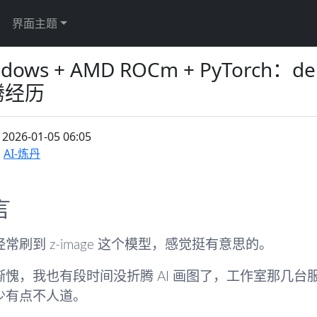
于
界面主题
ndows + AMD ROCm + PyTorch：
腾经历
：
2026-01-05 06:05
AI-炼丹
言
常刷到 z-image 这个模型，感觉挺有意思的。
惭愧，我也有段时间没折腾 AI 画图了，工作室那几
少有点不人道。