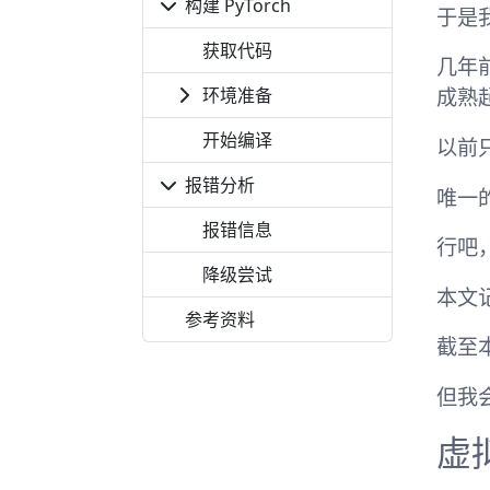
构建 PyTorch
于是
获取代码
几年
环境准备
成熟
开始编译
以前只
报错分析
唯一的
报错信息
行吧
降级尝试
本文
参考资料
截至
但我
虚