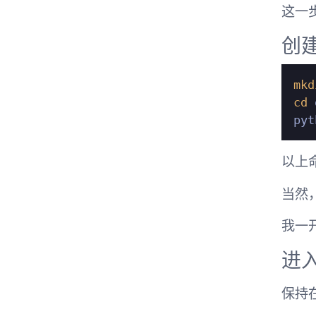
这一步
创
mkd
cd
 
以上
当然
我一
进
保持