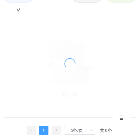
暂无讨论
1
共 0 条