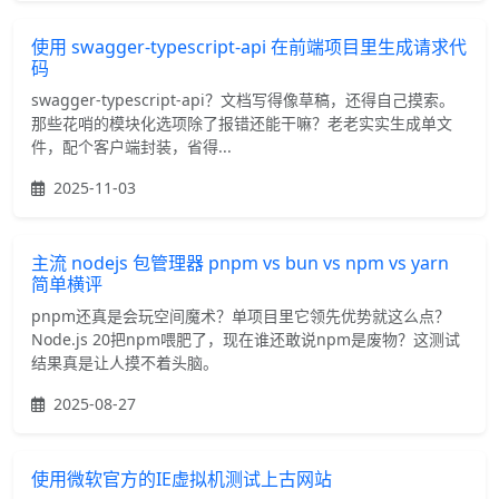
使用 swagger-typescript-api 在前端项目里生成请求代
码
swagger-typescript-api？文档写得像草稿，还得自己摸索。
那些花哨的模块化选项除了报错还能干嘛？老老实实生成单文
件，配个客户端封装，省得...
2025-11-03
主流 nodejs 包管理器 pnpm vs bun vs npm vs yarn
简单横评
pnpm还真是会玩空间魔术？单项目里它领先优势就这么点？
Node.js 20把npm喂肥了，现在谁还敢说npm是废物？这测试
结果真是让人摸不着头脑。
2025-08-27
使用微软官方的IE虚拟机测试上古网站