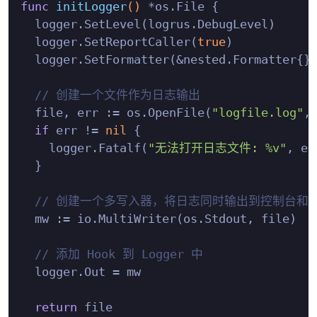
func
initLogger
()
 *os.File {

  logger.SetLevel(logrus.DebugLevel)

  logger.SetReportCaller(
true
)

  logger.SetFormatter(&nested.Formatter{})
// 创建一个文件作为日志输出
  file, err := os.OpenFile(
"logfile.log"
,
if
 err != 
nil
 {

    logger.Fatalf(
"无法打开日志文件: %v"
, err
  }

// 创建一个多写入器，将日志同时输出到控制台和
  mw := io.MultiWriter(os.Stdout, file)

// 添加 Hook 到 Logger 中
  logger.Out = mw

return
 file
