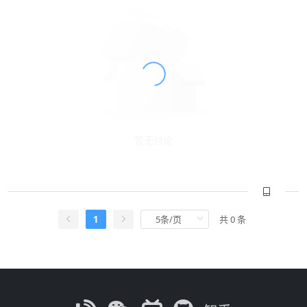
暂无讨论
1
共 0 条