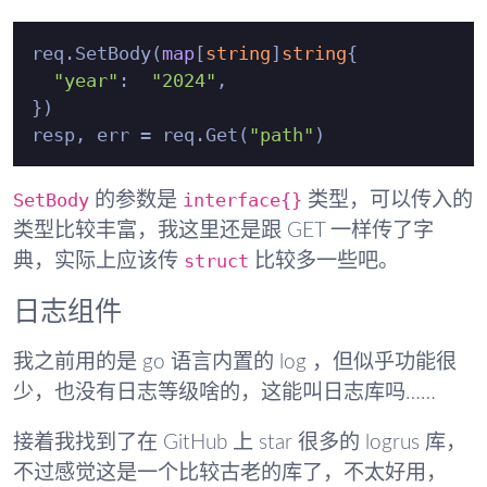
req.SetBody(
map
[
string
]
string
{

"year"
:  
"2024"
,

})

resp, err = req.Get(
"path"
SetBody
interface{}
的参数是
类型，可以传入的
类型比较丰富，我这里还是跟 GET 一样传了字
struct
典，实际上应该传
比较多一些吧。
日志组件
我之前用的是 go 语言内置的 log ，但似乎功能很
少，也没有日志等级啥的，这能叫日志库吗……
接着我找到了在 GitHub 上 star 很多的 logrus 库，
不过感觉这是一个比较古老的库了，不太好用，