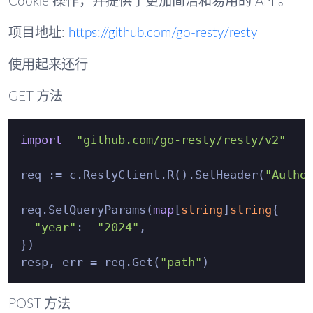
Cookie 操作，并提供了更加简洁和易用的 API 。
项目地址:
https://github.com/go-resty/resty
使用起来还行
GET 方法
import
"github.com/go-resty/resty/v2"
req := c.RestyClient.R().SetHeader(
"Autho
req.SetQueryParams(
map
[
string
]
string
{

"year"
:  
"2024"
,

})

resp, err = req.Get(
"path"
POST 方法