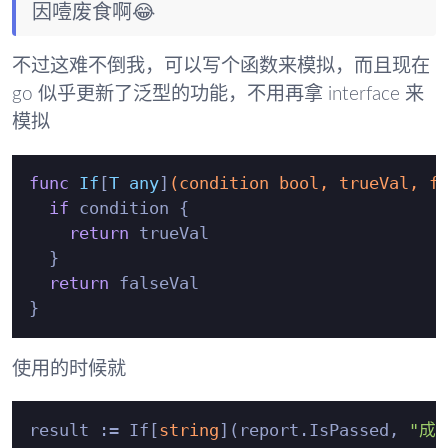
因噎废食啊😂
不过这难不倒我，可以写个函数来模拟，而且现在
go 似乎更新了泛型的功能，不用再拿 interface 来
模拟
func
If
[
T
any
]
(condition 
bool
, trueVal, f
if
 condition {

return
 trueVal

  }

return
 falseVal

使用的时候就
result := If[
string
](report.IsPassed, 
"成