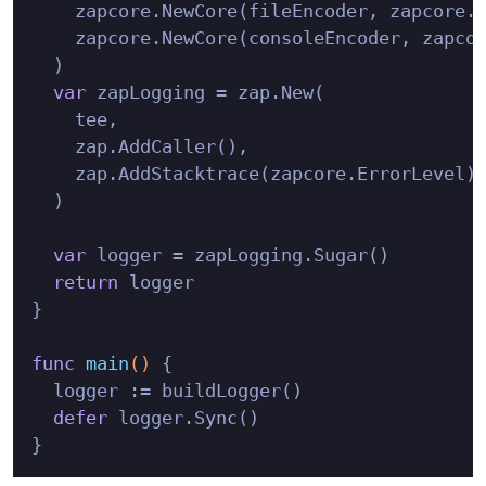
    zapcore.NewCore(fileEncoder, zapcore.A
    zapcore.NewCore(consoleEncoder, zapcor
  )

var
 zapLogging = zap.New(

    tee,

    zap.AddCaller(),

    zap.AddStacktrace(zapcore.ErrorLevel),
  )

var
 logger = zapLogging.Sugar()

return
 logger

}

func
main
()
 {

  logger := buildLogger()

defer
 logger.Sync()
