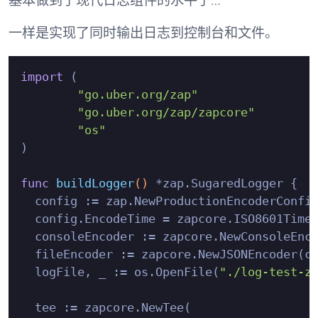
基本做到了现代日志组件的水平了…
一样是实现了同时输出日志到控制台和文件。
import
 (

"go.uber.org/zap"
"go.uber.org/zap/zapcore"
"os"
)

func
buildLogger
()
 *zap.SugaredLogger {

  config := zap.NewProductionEncoderConfig
  config.EncodeTime = zapcore.ISO8601TimeE
  consoleEncoder := zapcore.NewConsoleEnco
  fileEncoder := zapcore.NewJSONEncoder(co
  logFile, _ := os.OpenFile(
"./log-test-z
  tee := zapcore.NewTee(
