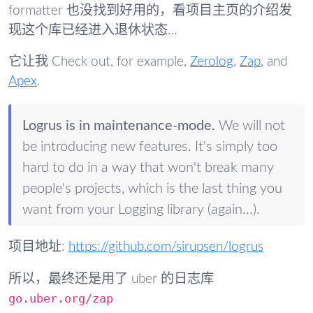
formatter 也没找到好用的，看项目主页的介绍发
现这个库已经进入退休状态…
它让我 Check out, for example,
Zerolog
,
Zap
, and
Apex
.
Logrus is in maintenance-mode.
We will not
be introducing new features. It's simply too
hard to do in a way that won't break many
people's projects, which is the last thing you
want from your Logging library (again...).
项目地址:
https://github.com/sirupsen/logrus
所以，最终还是用了 uber 的日志库
go.uber.org/zap