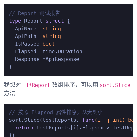
// Report 测试报告
type
 Report 
struct
 {

  ApiName  
string
  ApiPath  
string
  IsPassed 
bool
  Elapsed  time.Duration

  Response *ApiResponse

[]*Report
sort.Slice
我想对
数组排序，可以用
方法
// 按照 Elapsed 属性排序，从大到小
sort.Slice(testReports, 
func
(i, j 
int
)
bo
return
 testReports[i].Elapsed > testRepo