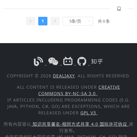
1
共 0 条
COPYRIGHT © 2026
DEALIAXY
. ALL RIGHTS RESERVED.
ALL CONTENT IS RELEASED UNDER
CREATIVE
COMMONS BY-NC-SA 3.0
.
IF ARTICLES INCLUDING PROGRAMMING CODES (E.G.
JAVA, PYTHON, C#, GO) ARE EXCEPTIONS, WHICH ARE
RELEASED UNDER
GPL V3
.
所有內容皆以
知识共享署名-相同方式共享 4.0 国际许可协议
进
行发布。
含有程序代码內容的文章 (如 JAVA, PYTHON, C#, GO) 除外，