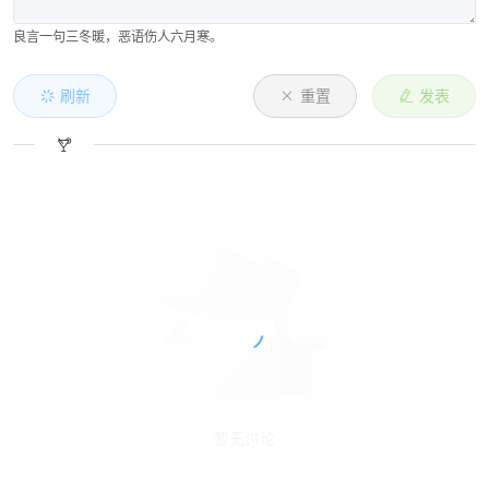
良言一句三冬暖，恶语伤人六月寒。
刷新
重置
发表
暂无讨论