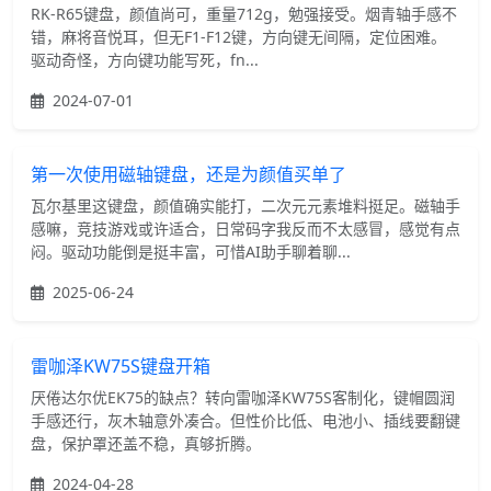
RK-R65键盘，颜值尚可，重量712g，勉强接受。烟青轴手感不
错，麻将音悦耳，但无F1-F12键，方向键无间隔，定位困难。
驱动奇怪，方向键功能写死，fn...
2024-07-01
第一次使用磁轴键盘，还是为颜值买单了
瓦尔基里这键盘，颜值确实能打，二次元元素堆料挺足。磁轴手
感嘛，竞技游戏或许适合，日常码字我反而不太感冒，感觉有点
闷。驱动功能倒是挺丰富，可惜AI助手聊着聊...
2025-06-24
雷咖泽KW75S键盘开箱
厌倦达尔优EK75的缺点？转向雷咖泽KW75S客制化，键帽圆润
手感还行，灰木轴意外凑合。但性价比低、电池小、插线要翻键
盘，保护罩还盖不稳，真够折腾。
2024-04-28