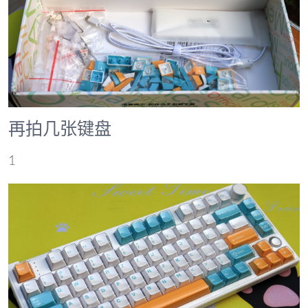
再拍几张键盘
1