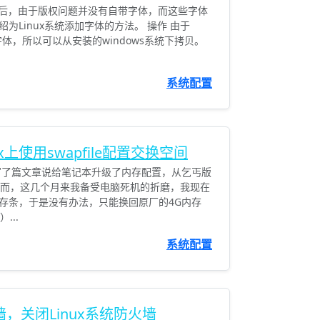
WPS后，由于版权问题并没有自带字体，而这些字体
为Linux系统添加字体的方法。 操作 由于
字体，所以可以从安装的windows系统下拷贝。
系统配置
x上使用swapfile配置交换空间
写了篇文章说给笔记本升级了内存配置，从乞丐版
，然而，这几个月来我备受电脑死机的折磨，我现在
存条，于是没有办法，只能换回原厂的4G内存
...
系统配置
火墙，关闭Linux系统防火墙