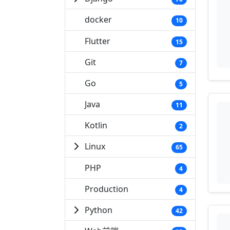
docker
10
Flutter
15
Git
7
Go
5
Java
11
Kotlin
2
Linux
65
PHP
4
Production
4
Python
42