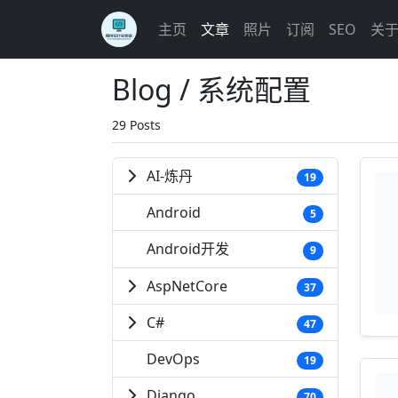
主页
文章
照片
订阅
SEO
关
Blog / 系统配置
29 Posts
AI-炼丹
19
Android
5
Android开发
9
AspNetCore
37
C#
47
DevOps
19
Django
70