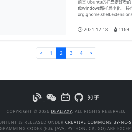
前言 Ubuntu的托盘挺好
像Windows那样最小化。 操作 gs
org.gnome.shell.extensions.
2021-12-18
1169
<
1
2
3
4
>
COPYRIGHT © 2026
DEALIAXY
. ALL RIGHTS RESERVED.
ONTENT IS RELEASED UNDER
CREATIVE COMMONS BY-NC-S
GRAMMING CODES (E.G. JAVA, PYTHON, C#, GO) ARE EXCE