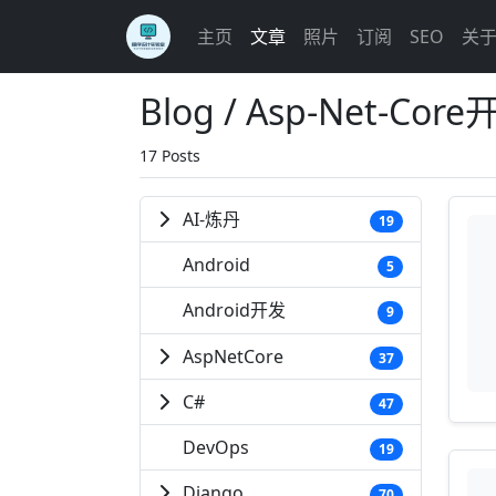
主页
文章
照片
订阅
SEO
关
Blog / Asp-Net-Co
17 Posts
AI-炼丹
19
Android
5
Android开发
9
AspNetCore
37
C#
47
DevOps
19
Django
70