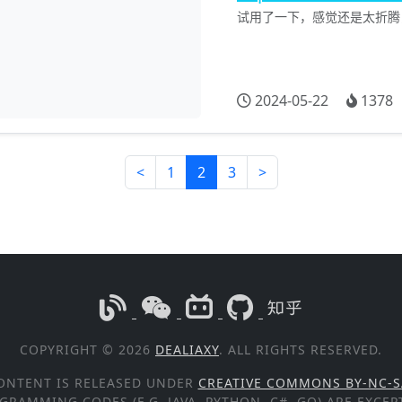
试用了一下，感觉还是太折腾，用回原
2024-05-22
1378
<
1
2
3
>
COPYRIGHT © 2026
DEALIAXY
. ALL RIGHTS RESERVED.
ONTENT IS RELEASED UNDER
CREATIVE COMMONS BY-NC-S
GRAMMING CODES (E.G. JAVA, PYTHON, C#, GO) ARE EXCE