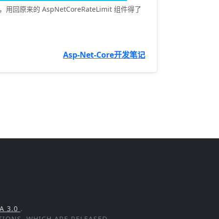
来的 AspNetCoreRateLimit 组件得了
Asp-Net-Core开发笔记
A 3.0
.
PTIONS, WHICH ARE RELEASED