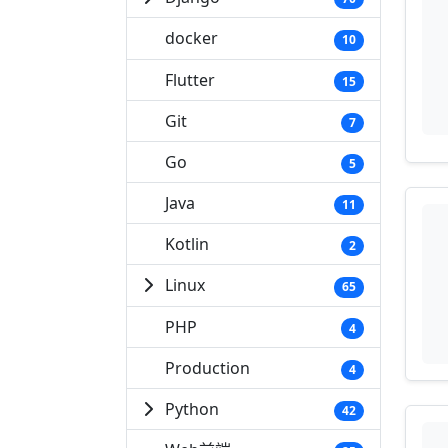
docker
10
Flutter
15
Git
7
Go
5
Java
11
Kotlin
2
Linux
65
PHP
4
Production
4
Python
42