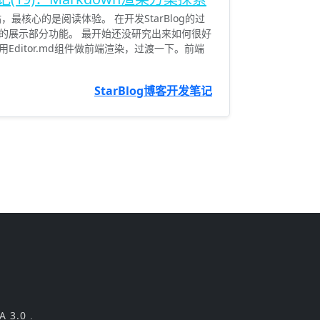
最核心的是阅读体验。 在开发StarBlog的过
的展示部分功能。 最开始还没研究出来如何很好
Editor.md组件做前端渲染，过渡一下。前端
StarBlog博客开发笔记
A 3.0
.