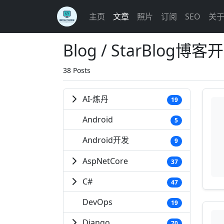
主页
文章
照片
订阅
SEO
关
Blog / StarBlog博
38 Posts
AI-炼丹
19
Android
5
Android开发
9
AspNetCore
37
C#
47
DevOps
19
Django
70