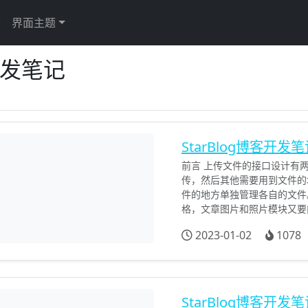
于
界面主题
客开发笔记
StarBlog博客开
前言 上传文件的接口设计有
传，然后其他需要用到文件的
件的地方单独管理各自的文件
格，文章图片和照片模块又要能C
2023-01-02
1078
StarBlog博客开