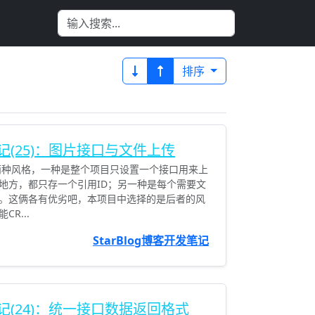
排序
发笔记(25)：图片接口与文件上传
两种风格，一种是整个项目只设置一个接口用来上
地方，都只存一个引用ID；另一种是每个需要文
。这俩各有优劣吧，本项目中选择的是后者的风
R...
StarBlog博客开发笔记
发笔记(24)：统一接口数据返回格式