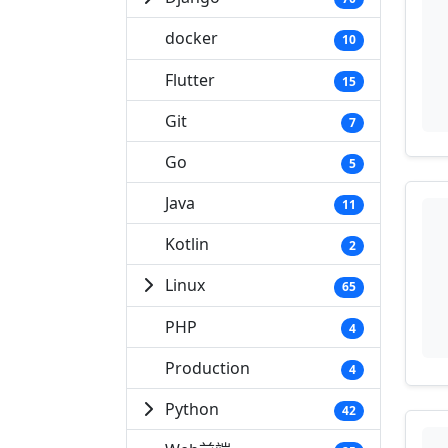
docker
10
Flutter
15
Git
7
Go
5
Java
11
Kotlin
2
Linux
65
PHP
4
Production
4
Python
42