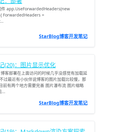
笔记：部署
pp.UseForwardedHeaders(new
{ ForwardedHeaders =
..
StarBlog博客开发笔记
笔记(20)：图片显示优化
，博客部署在上面访问的时候几乎没感觉有加载延
不过最近有小伙伴说博客的图片加载比较慢，那
目前有两个地方需要完善 图片瀑布流 图片缩略
..
StarBlog博客开发笔记
笔记(19)：Markdown渲染方案探索