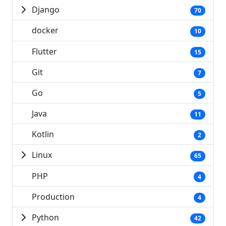
Django
70
docker
10
Flutter
15
Git
7
Go
5
Java
11
Kotlin
2
Linux
65
PHP
4
Production
4
Python
42