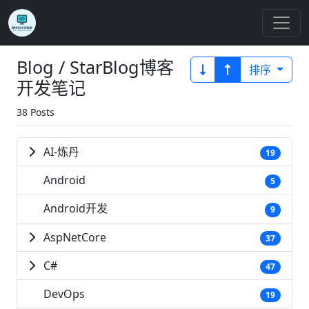
Blog / StarBlog博客
排序
开发笔记
38 Posts
AI-炼丹
19
Android
5
Android开发
9
AspNetCore
37
C#
47
DevOps
19