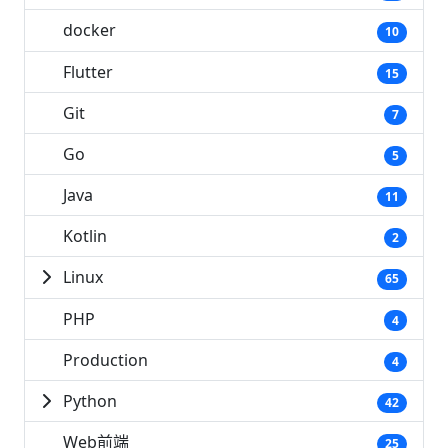
docker
10
Flutter
15
Git
7
Go
5
Java
11
Kotlin
2
Linux
65
PHP
4
Production
4
Python
42
Web前端
25