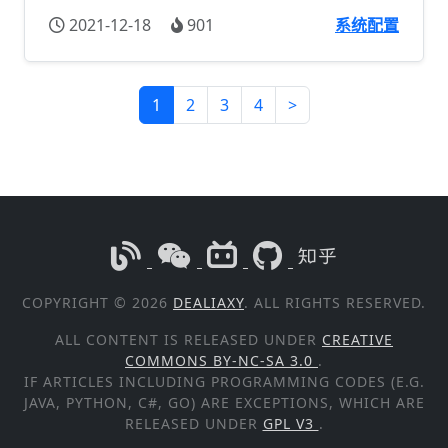
2021-12-18
901
系统配置
1
2
3
4
>
COPYRIGHT © 2026
DEALIAXY
. ALL RIGHTS RESERVED.
ALL CONTENT IS RELEASED UNDER
CREATIVE
COMMONS BY-NC-SA 3.0
.
IF ARTICLES INCLUDING PROGRAMMING CODES (E.G.
JAVA, PYTHON, C#, GO) ARE EXCEPTIONS, WHICH ARE
RELEASED UNDER
GPL V3
.