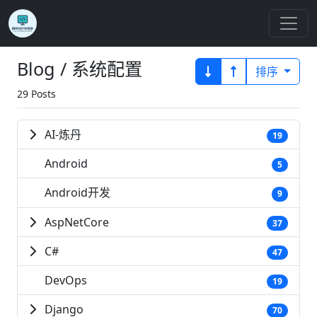
Blog / 系统配置
排序
29 Posts
AI-炼丹
19
Android
5
Android开发
9
AspNetCore
37
C#
47
DevOps
19
Django
70