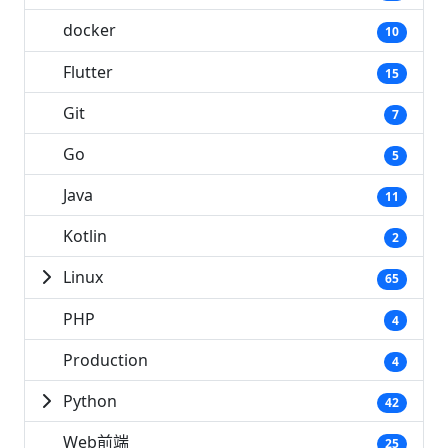
docker
10
Flutter
15
Git
7
Go
5
Java
11
Kotlin
2
Linux
65
PHP
4
Production
4
Python
42
Web前端
25