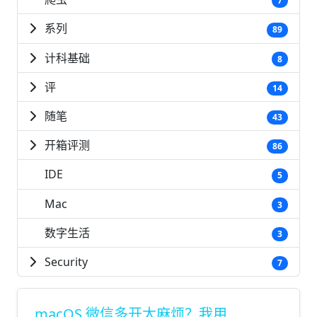
7
系列
89
计科基础
8
评
14
随笔
43
开箱评测
86
IDE
5
Mac
3
数字生活
3
Security
7
macOS 微信多开太麻烦？我用