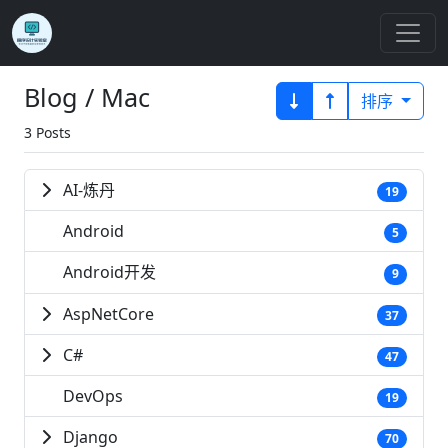
Blog / Mac
排序
3 Posts
AI-炼丹
19
Android
5
Android开发
9
AspNetCore
37
C#
47
DevOps
19
Django
70