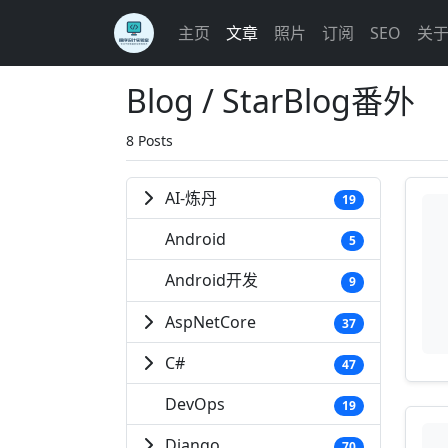
主页
文章
照片
订阅
SEO
关
Blog / StarBlog番外
8 Posts
AI-炼丹
19
Android
5
Android开发
9
AspNetCore
37
C#
47
DevOps
19
Django
70