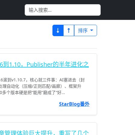
排序
从1.6到1.10，Publisher的半年进化之
年从v1.6滚到v1.10.7，核心就三件事：AI塞进去（封
处理自动化（压缩/正则匹配/画廊）、框架升
。20多个版本硬是把“能用”磨成了“好...
StarBlog番外
新，文章管理体验巨大提升，重写了几个