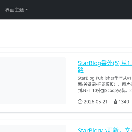
于
界面主题
StarBlog番外(5) 
路
StarBlog Publisher半
面/关键词/标题模板）、图片
到.NET 10外加Scoop安装
2026-05-21
1340
StarBlog小更