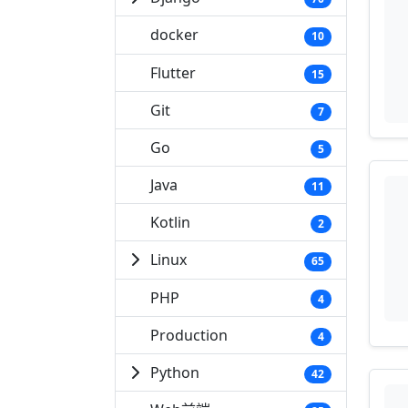
docker
10
Flutter
15
Git
7
Go
5
Java
11
Kotlin
2
Linux
65
PHP
4
Production
4
Python
42