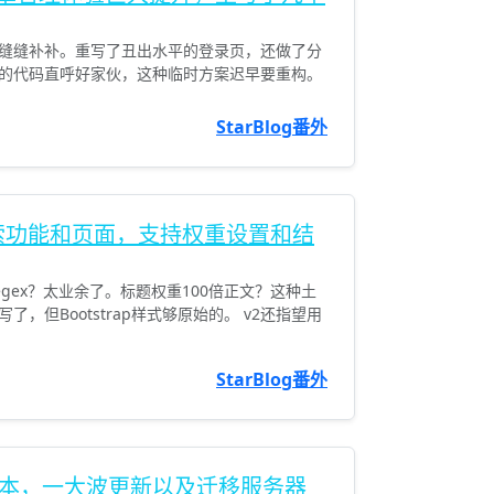
缝缝补补。重写了丑出水平的登录页，还做了分
的代码直呼好家伙，这种临时方案迟早要重构。
StarBlog番外
 的搜索功能和页面，支持权重设置和结
gex？太业余了。标题权重100倍正文？这种土
，但Bootstrap样式够原始的。 v2还指望用
StarBlog番外
3.0 新版本，一大波更新以及迁移服务器