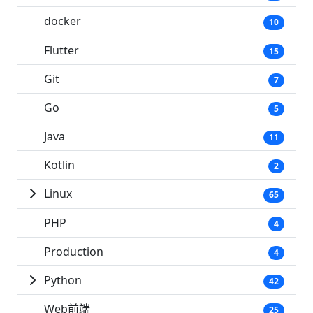
docker
10
Flutter
15
Git
7
Go
5
Java
11
Kotlin
2
Linux
65
PHP
4
Production
4
Python
42
Web前端
25