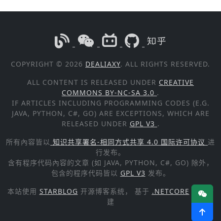
COPYRIGHT © 2026
DEALIAXY
. ALL RIGHTS RESERVED.
ALL CONTENT IS RELEASED UNDER
CREATIVE
COMMONS BY-NC-SA 3.0
.
IF ARTICLES INCLUDING PROGRAMMING CODES (E.G.
JAVA, PYTHON, C#, GO) ARE EXCEPTIONS, WHICH ARE
RELEASED UNDER
GPL V3
.
所有內容皆以
知识共享署名-相同方式共享 4.0 国际许可协议
进
行发布。
含有程序代码內容的文章 (如 JAVA, PYTHON, C#, GO) 除外，
包含的程序代码皆以
GPL V3
发布。
本站使用
STARBLOG
开源博客系统， 基于
.NETCORE
技术构
建