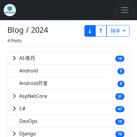
Blog / 2024
排序
4 Posts
AI-炼丹
19
Android
5
Android开发
9
AspNetCore
37
C#
47
DevOps
19
Django
70