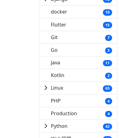
docker
10
Flutter
15
Git
7
Go
5
Java
11
Kotlin
2
Linux
65
PHP
4
Production
4
Python
42