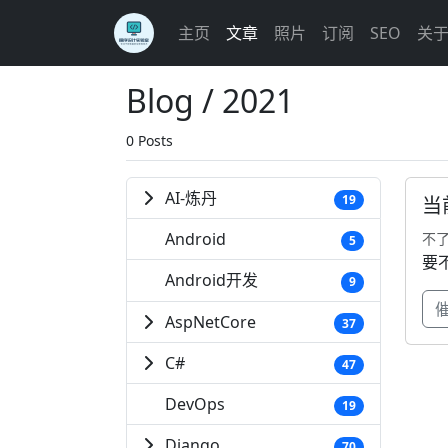
主页
文章
照片
订阅
SEO
关
Blog / 2021
0 Posts
AI-炼丹
19
当
Android
不
5
要
Android开发
9
AspNetCore
37
C#
47
DevOps
19
Django
70