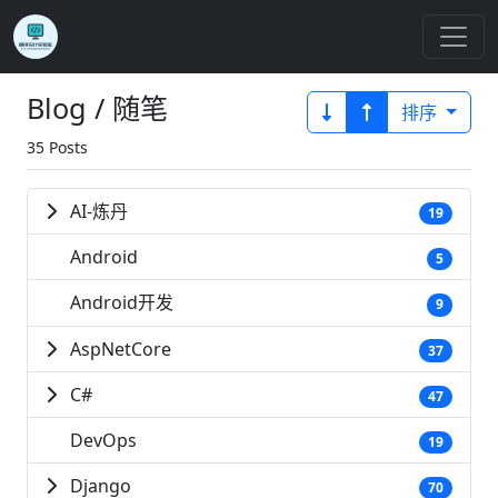
Blog / 随笔
排序
35 Posts
AI-炼丹
19
Android
5
Android开发
9
AspNetCore
37
C#
47
DevOps
19
Django
70