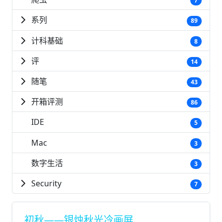
7
系列
89
计科基础
8
评
14
随笔
43
开箱评测
86
IDE
5
Mac
3
数字生活
3
Security
7
初秋——银烛秋光冷画屏