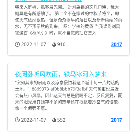
朝来入庭树，孤客最先闻。 对刘禹锡的这几句诗，我大
概算是有所感触了。 第二个不在家过的中秋节将至，即
使天气依然很热，但是渐渐提早的落日以及断断续续的雨
水，无不预示秋的到来。 图：学校的黄昏 当我读到刘禹
锡这首《秋风引》时，就不自觉的把它套入...
2022-11-07
916
2017
夜阑卧听风吹雨，铁马冰河入梦来
“突如其来的暴雨以及凉意侵蚀着这个城市每一片灼热的
土地。” 8869373-af9b8bbb79f3afbf 天气预报说最近
会有热带风暴，因此这天气总是阴晴不定，反反复复，夏
末的阳光用其残存不多的热量还在抵抗着冷空气的侵袭，
像一个倔强不愿...
2022-11-07
552
2017