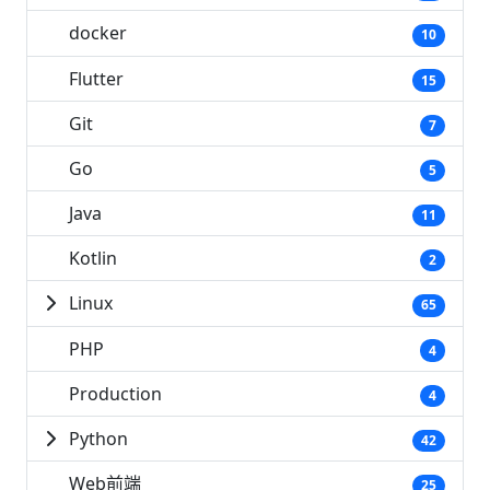
docker
10
Flutter
15
Git
7
Go
5
Java
11
Kotlin
2
Linux
65
PHP
4
Production
4
Python
42
Web前端
25