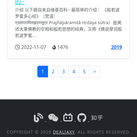
的~
介绍 以下摘自来自维基百科~ 最简单的介绍： 《般若波
罗蜜多心经》（梵语：
प्रज्ञापारमिताहृदयसूत्र Prajñāpāramitā Hṛdaya sūtra）是阐
述大乘佛教的空相和般若思想的经典，又称《佛说摩诃般
若波罗蜜...
2022-11-07
1476
2019
1
2
3
4
5
>
COPYRIGHT © 2026
DEALIAXY
. ALL RIGHTS RESERVED.