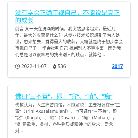
没有学会正确审视自己，不能说是真正
的成长
前言 某一天在洗澡的时候，我突然思考起来，最近几
年，最大的收获是什么？ 从专业技术知识想到了为人处
世，想来想去，觉得最大的收获，大概就是终于初步学会
审视自己了。 学会批判自己 批判别人不算本事，因为我
们总是可以很容易的找出别人的缺点，就算他...
2022-11-07
536
2017
佛曰“三不善”，即：”贪“、”嗔“、”痴“
佛教认为，人生痛苦烦恼，不能解脱：主要根源在于“三
毒”（Trini Akusalamulani），也可译作“三不善”，即
“贪”（Ragah）、“嗔”（Dosah）、“痴”（Mohah）。
“贪”是欲望、贪得、各种物质或精神上的欲求、爱念、
对...